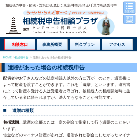
相続税の申告・節税・対策は税理士に 東京/神奈川/埼玉/千葉で相談受付中
相談窓口
事務所概要
料金プラン
アクセス
HOME
>
相続税申告
>
遺贈があった場合の相続税申告
遺贈があった場合の相続税申告
配偶者やお子さんなどの法定相続人以外の方に万が一のとき、遺言書に
よって財産を渡すことができます。これを「遺贈」といいます。遺言書
によって財産を受ける人は受遺者と呼ばれ、被相続人の相続開始時に生
存している者に限られますが、法人でもなることが可能です。
遺贈の種類
包括遺贈
…遺産の全部または一定の割合で指定して行う遺贈のことをい
います。
借金などのマイナス財産があれば、遺贈された割合にしたがったマイナ