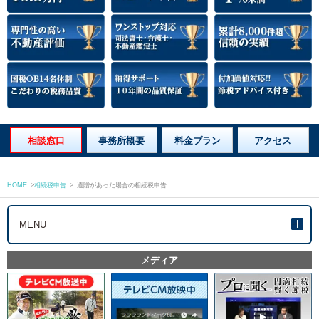
相談窓口
事務所概要
料金プラン
アクセス
HOME
>
相続税申告
>
遺贈があった場合の相続税申告
MENU
メディア