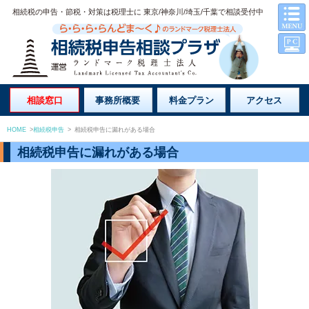
相続税の申告・節税・対策は税理士に 東京/神奈川/埼玉/千葉で相談受付中
相談窓口
事務所概要
料金プラン
アクセス
HOME
>
相続税申告
>
相続税申告に漏れがある場合
相続税申告に漏れがある場合