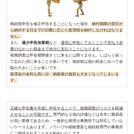
相続税申告を修正申告することになった場合、
納付期限の翌日か
ら納付する日までの日数に応じた延滞税を納付しなければなりま
せん。
また、
過少申告加算税
など、
適切に申告しておくことで支払う必
要のなかった税金まで余分に支払うことになります。
税務調査は申告期限後すぐに来るとは限りません。しばらく経っ
て忘れた頃に来ることが多いです。相続税は他の税金に比べて金
額が大きいことが多いです。
延滞金の金利も高い分、納税者の負担も大きくなってしまいま
す。
正確な申告書を作成し申告することで、税務調査のリスクを軽減
させることが可能です。
専門的な土地の評価などは非常に難易度
が高い業務であるため、一般的な税理士事務所では対応していな
いケースもあります。ノウハウや経験豊富な相続税専門の事務所
にご相談されることをお勧めいたします。