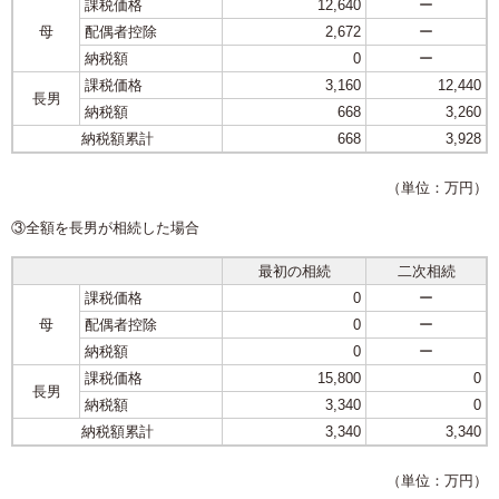
課税価格
12,640
ー
母
配偶者控除
2,672
ー
納税額
0
ー
課税価格
3,160
12,440
長男
納税額
668
3,260
納税額累計
668
3,928
（単位：万円）
③全額を長男が相続した場合
最初の相続
二次相続
課税価格
0
ー
母
配偶者控除
0
ー
納税額
0
ー
課税価格
15,800
0
長男
納税額
3,340
0
納税額累計
3,340
3,340
（単位：万円）