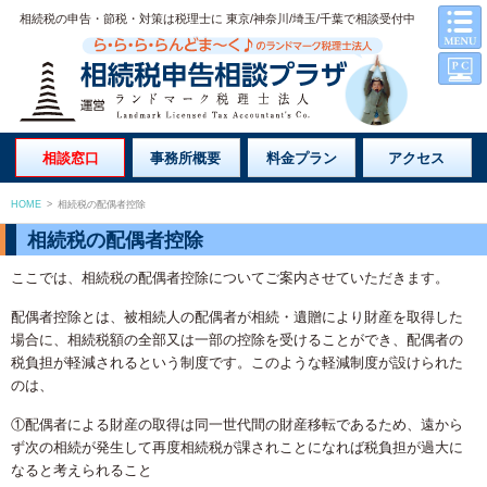
相続税の申告・節税・対策は税理士に 東京/神奈川/埼玉/千葉で相談受付中
相談窓口
事務所概要
料金プラン
アクセス
HOME
>
相続税の配偶者控除
相続税の配偶者控除
ここでは、相続税の配偶者控除についてご案内させていただきます。
配偶者控除とは、被相続人の配偶者が相続・遺贈により財産を取得した
場合に、相続税額の全部又は一部の控除を受けることができ、配偶者の
税負担が軽減されるという制度です。このような軽減制度が設けられた
のは、
①配偶者による財産の取得は同一世代間の財産移転であるため、遠から
ず次の相続が発生して再度相続税が課されことになれば税負担が過大に
なると考えられること