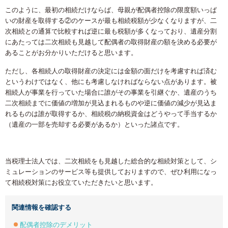
このように、最初の相続だけならば、母親が配偶者控除の限度額いっぱ
いの財産を取得する②のケースが最も相続税額が少なくなりますが、二
次相続との通算で比較すれば逆に最も税額が多くなっており、遺産分割
にあたっては二次相続も見越して配偶者の取得財産の額を決める必要が
あることがお分かりいただけると思います。
ただし、各相続人の取得財産の決定には金額の面だけを考慮すれば済む
というわけではなく、他にも考慮しなければならない点があります。被
相続人が事業を行っていた場合に誰がその事業を引継ぐか、遺産のうち
二次相続までに価値の増加が見込まれるものや逆に価値の減少が見込ま
れるものは誰が取得するか、相続税の納税資金はどうやって手当するか
（遺産の一部を売却する必要があるか）といった諸点です。
当税理士法人では、二次相続をも見越した総合的な相続対策として、シ
ミュレーションのサービス等も提供しておりますので、ぜひ利用になっ
て相続税対策にお役立ていただきたいと思います。
関連情報を確認する
配偶者控除のデメリット