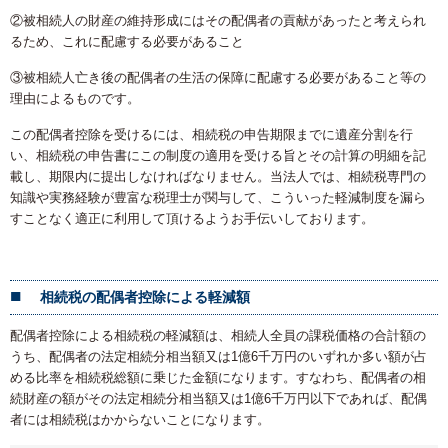
②被相続人の財産の維持形成にはその配偶者の貢献があったと考えられ
るため、これに配慮する必要があること
③被相続人亡き後の配偶者の生活の保障に配慮する必要があること等の
理由によるものです。
この配偶者控除を受けるには、相続税の申告期限までに遺産分割を行
い、相続税の申告書にこの制度の適用を受ける旨とその計算の明細を記
載し、期限内に提出しなければなりません。当法人では、相続税専門の
知識や実務経験が豊富な税理士が関与して、こういった軽減制度を漏ら
すことなく適正に利用して頂けるようお手伝いしております。
相続税の配偶者控除による軽減額
配偶者控除による相続税の軽減額は、相続人全員の課税価格の合計額の
うち、配偶者の法定相続分相当額又は1億6千万円のいずれか多い額が占
める比率を相続税総額に乗じた金額になります。すなわち、配偶者の相
続財産の額がその法定相続分相当額又は1億6千万円以下であれば、配偶
者には相続税はかからないことになります。