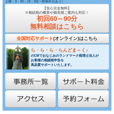
土曜：9：00～18：00(一部例外日あり）
【安心完全無料】
※相続税の概算や御見積ご案内も対応！
初回60～90分
無料相談はこちら
全国対応サポート
(オンライン)はこちら
ら・ら・ら・らんどま～く♪
のCMでおなじみのランドマーク税理士法人が
お客様の相続税申告を
高品質サポートいたします。