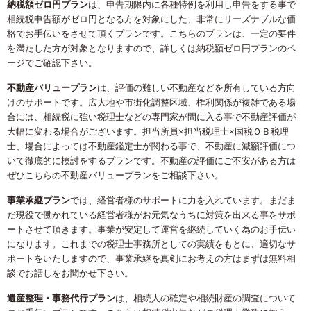
納税額ゼロ円プラン
は、申告期限内に各種特例を利用し申告をする事で
相続税申告額がゼロ円となる方を対象にした、非常にリーズナブルな価
格でお手伝いをさせて頂くプランです。こちらのプランは、一定の要件
を満たした方が対象となりますので、詳しくは納税額ゼロ円プランのペ
ージでご確認下さい。
不動産バリュープラン
は、評価の難しい不動産などを所有している方向
けのサポートです。広大地や市街化調整区域、権利関係が複雑である場
合には、相続税に強い税理士などの専門家が間に入る事で不動産評価が
大幅に変わる場合がございます。担当所員×担当税理士×国税ＯＢ税理
士、場合によっては不動産鑑定士が関わる事で、不動産に減額評価につ
いて徹底的に検討をするプランです。不動産の評価にご不安がある方は
ぜひこちらの不動産バリュープランをご相談下さい。
事業承継プラン
では、経営者様のサポートに力を入れています。まだま
だ現役で働かれている経営者様がお元気なうちに対策を出来る事をサポ
ートさせて頂きます。事業が安定して運営を継続していく為のお手伝い
になります。これまでの税理士事務所としての実績をもとに、適切なサ
ポートをいたしますので、事業承継を真剣にお考えの方はまずは無料相
談でお話しをお聞かせ下さい。
遺産整理・事務代行プラン
は、相続人の確定や相続財産の調査について