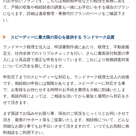
のお手伝いプランです。こちらは相続税申告などの税理士業務に加え
て、戸籍の収集や相続財産の調査も一緒にお手伝いをする場合のプラン
になります。詳細は遺産整理・事務代行プランのページをご確認下さ
い。
スピーディーに最大限の安心を提供する ランドマーク品質
ランドマーク税理士法人は、申請書類作成にあたり、税理士、不動産鑑
定士、社内全体でのトリプルチェックを行い、さらに書面添付制度の導
入により高品質で適正な申告を行っています。これにより税務調査対策
についての万全を期しております。
申告完了までのスピーディーな対応も、ランドマーク税理士法人の自慢
です。相続税の申告には期限があります。スピーディーに対応する事
で、お客様をお待たせする時間やお手続き費用を大幅に削減いたしま
す。相談内容によっては、ご相談を頂いてから最短１週間から対応をさ
せて頂きます。
まず面談でお悩みやお困り事、現在のご状況をじっくりとお伺いさせて
頂き、最善のサポート策をご提案いたします。相続税について、どんな
些細なお困り事でもお手伝いさせて頂きますので、いつでもお気軽に無
料相談をご利用下さい。