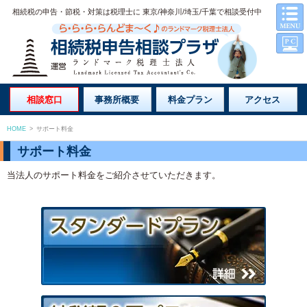
相続税の申告・節税・対策は税理士に 東京/神奈川/埼玉/千葉で相談受付中
相談窓口
事務所概要
料金プラン
アクセス
HOME
>
サポート料金
サポート料金
当法人のサポート料金をご紹介させていただきます。