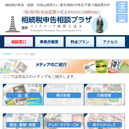
相続税の申告・節税・対策は税理士に 東京/神奈川/埼玉/千葉で相談受付中
相談窓口
事務所概要
料金プラン
アクセス
HOME
>
メディアのご紹介
ここでは当法人のメディアをご紹介します。