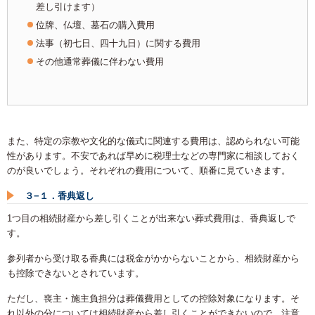
差し引けます）
位牌、仏壇、墓石の購入費用
法事（初七日、四十九日）に関する費用
その他通常葬儀に伴わない費用
また、特定の宗教や文化的な儀式に関連する費用は、認められない可能
性があります。不安であれば早めに税理士などの専門家に相談しておく
のが良いでしょう。それぞれの費用について、順番に見ていきます。
３−１．香典返し
1つ目の相続財産から差し引くことが出来ない葬式費用は、香典返しで
す。
参列者から受け取る香典には税金がかからないことから、相続財産から
も控除できないとされています。
ただし、喪主・施主負担分は葬儀費用としての控除対象になります。そ
れ以外の分については相続財産から差し引くことができないので、注意