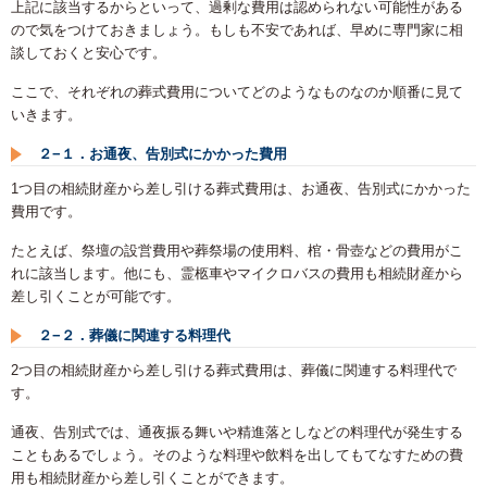
上記に該当するからといって、過剰な費用は認められない可能性がある
ので気をつけておきましょう。もしも不安であれば、早めに専門家に相
談しておくと安心です。
ここで、それぞれの葬式費用についてどのようなものなのか順番に見て
いきます。
２−１．お通夜、告別式にかかった費用
1つ目の相続財産から差し引ける葬式費用は、お通夜、告別式にかかった
費用です。
たとえば、祭壇の設営費用や葬祭場の使用料、棺・骨壺などの費用がこ
れに該当します。他にも、霊柩車やマイクロバスの費用も相続財産から
差し引くことが可能です。
２−２．葬儀に関連する料理代
2つ目の相続財産から差し引ける葬式費用は、葬儀に関連する料理代で
す。
通夜、告別式では、通夜振る舞いや精進落としなどの料理代が発生する
こともあるでしょう。そのような料理や飲料を出してもてなすための費
用も相続財産から差し引くことができます。