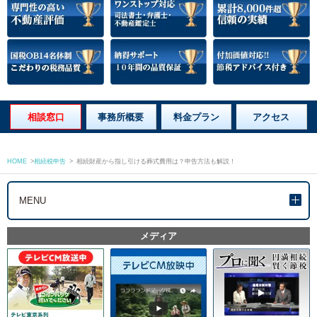
相談窓口
事務所概要
料金プラン
アクセス
HOME
>
相続税申告
>
相続財産から指し引ける葬式費用は？申告方法も解説！
MENU
メディア