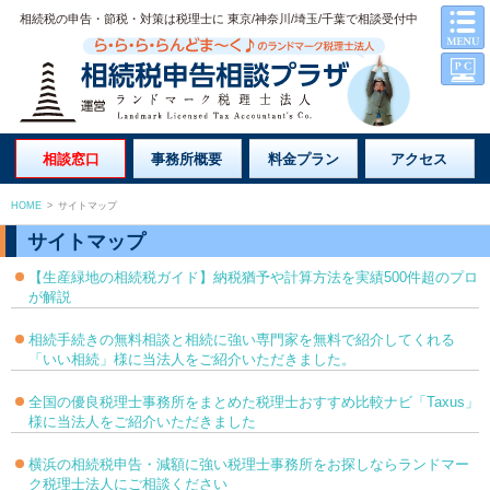
相続税の申告・節税・対策は税理士に 東京/神奈川/埼玉/千葉で相談受付中
相談窓口
事務所概要
料金プラン
アクセス
HOME
>
サイトマップ
サイトマップ
【生産緑地の相続税ガイド】納税猶予や計算方法を実績500件超のプロ
が解説
相続手続きの無料相談と相続に強い専門家を無料で紹介してくれる
「いい相続」様に当法人をご紹介いただきました。
全国の優良税理士事務所をまとめた税理士おすすめ比較ナビ「Taxus」
様に当法人をご紹介いただきました
横浜の相続税申告・減額に強い税理士事務所をお探しならランドマー
ク税理士法人にご相談ください