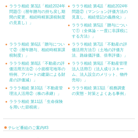
ラララ相続 第3話「相続2024年
ラララ相続 第4話「相続2024年
問題①（暦年贈与の持ち戻し期
問題②（マンション評価方法の
間の変更、相続時精算課税制度
見直し、相続登記の義務化）」
の見直し）」
ラララ相続 第5話「贈与につい
て①（全体論・一度に非課税に
する方法）」
ラララ相続 第6話「贈与につい
ラララ相続 第7話「不動産の評
て②（暦年贈与、相続時精算課
価活用方法①（土地の評価方
税制度）」
法、路線価評価、倍率評価）」
ラララ相続 第8話「不動産の評
ラララ相続 第9話「不動産管理
価活用方法②（小規模宅地等の
法人活用①（法人成りスキー
特例、アパートの建築による財
ム、法人設立のメリット、物件
産の評価減）」
売却）」
ラララ相続 第10話「不動産管
ラララ相続 第13話「税務調査
理法人活用②（株の承継）」
の実態・対策とよくある事例」
ラララ相続 第11話「生命保険
を用いた節税術」
テレビ番組のご案内#3