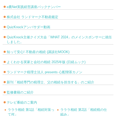
e農Net実践経営講座バックナンバー
株式会社 ランドマーク不動産鑑定
QuizKnockアンバサダー動画
QuizKnock主催クイズ大会「WHAT 2024」のメインスポンサーに就任
しました。
知って安心! 不動産の相続 (講談社MOOK)
よくわかる実家と会社の相続 2025年版 (日経ムック)
ランドマーク税理士法人 presents 心配喫茶カノン
新刊「相続専門の税理士、父の相続を担当する」のご紹介
監修書籍のご紹介
テレビ番組のご案内
ラララ相続 第1話「相続対策っ
ラララ相続 第2話「相続税の仕
て何」
組み」