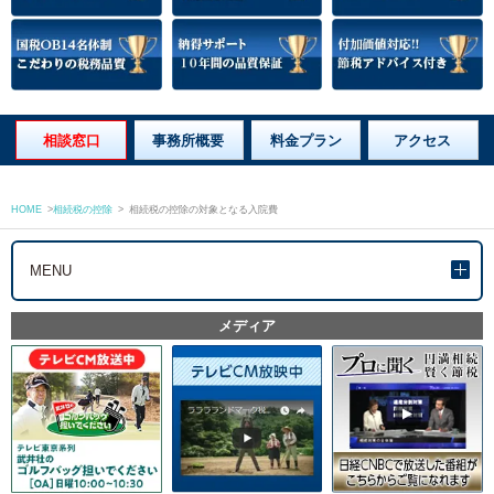
相談窓口
事務所概要
料金プラン
アクセス
HOME
>
相続税の控除
>
相続税の控除の対象となる入院費
MENU
メディア