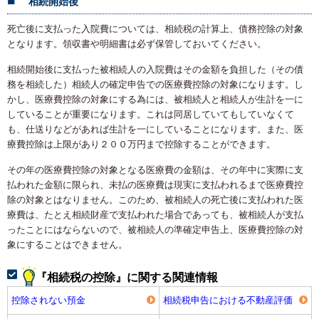
相続開始後
死亡後に支払った入院費については、相続税の計算上、債務控除の対象
となります。領収書や明細書は必ず保管しておいてください。
相続開始後に支払った被相続人の入院費はその金額を負担した（その債
務を相続した）相続人の確定申告での医療費控除の対象になります。し
かし、医療費控除の対象にする為には、被相続人と相続人が生計を一に
していることが重要になります。これは同居していてもしていなくて
も、仕送りなどがあれば生計を一にしていることになります。また、医
療費控除は上限があり２００万円まで控除することができます。
その年の医療費控除の対象となる医療費の金額は、その年中に実際に支
払われた金額に限られ、未払の医療費は現実に支払われるまで医療費控
除の対象とはなりません。このため、被相続人の死亡後に支払われた医
療費は、たとえ相続財産で支払われた場合であっても、被相続人が支払
ったことにはならないので、被相続人の準確定申告上、医療費控除の対
象にすることはできません。
『相続税の控除』に関する関連情報
控除されない預金
相続税申告における不動産評価