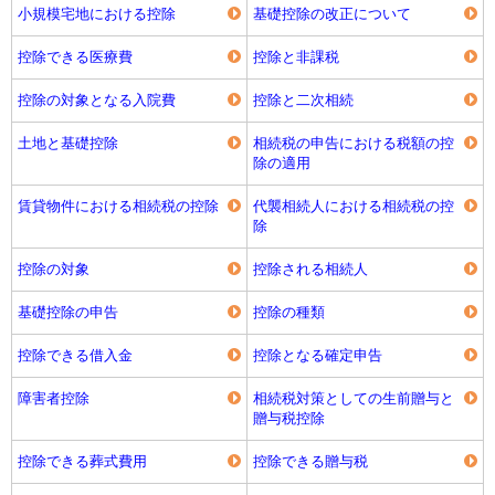
小規模宅地における控除
基礎控除の改正について
控除できる医療費
控除と非課税
控除の対象となる入院費
控除と二次相続
土地と基礎控除
相続税の申告における税額の控
除の適用
賃貸物件における相続税の控除
代襲相続人における相続税の控
除
控除の対象
控除される相続人
基礎控除の申告
控除の種類
控除できる借入金
控除となる確定申告
障害者控除
相続税対策としての生前贈与と
贈与税控除
控除できる葬式費用
控除できる贈与税