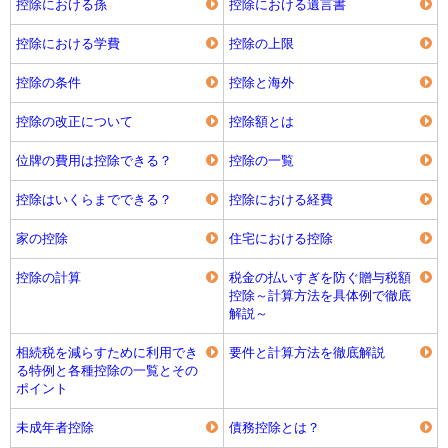
控除における孫
控除における遺言書
控除における学費
控除の上限
控除の条件
控除と海外
控除の改正について
控除額とは
位牌の費用は控除できる？
控除の一覧
控除はいくらまでできる？
控除における経費
家の控除
住宅における控除
控除の計算
税金の払いすぎを防ぐ贈与税額
控除～計算方法を具体例で徹底
解説～
相続税を減らすために利用でき
要件と計算方法を徹底解説
る特例と各種控除の一覧とその
ポイント
未成年者控除
債務控除とは？