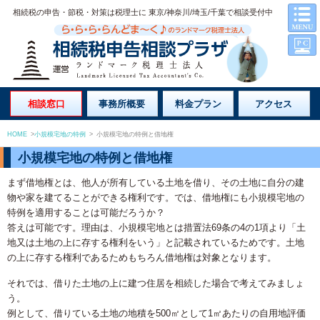
相続税の申告・節税・対策は税理士に 東京/神奈川/埼玉/千葉で相談受付中
相談窓口
事務所概要
料金プラン
アクセス
HOME
>
小規模宅地の特例
>
小規模宅地の特例と借地権
小規模宅地の特例と借地権
まず借地権とは、他人が所有している土地を借り、その土地に自分の建
物や家を建てることができる権利です。では、借地権にも小規模宅地の
特例を適用することは可能だろうか？
答えは可能です。理由は、小規模宅地とは措置法69条の4の1項より「土
地又は土地の上に存する権利をいう」と記載されているためです。土地
の上に存する権利であるためもちろん借地権は対象となります。
それでは、借りた土地の上に建つ住居を相続した場合で考えてみましょ
う。
例として、借りている土地の地積を500㎡として1㎡あたりの自用地評価