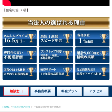
【住宅街篇 30秒】
相談窓口
事務所概要
料金プラン
アクセス
HOME
>
小規模宅地の特例
>
小規模宅地の特例と借地権