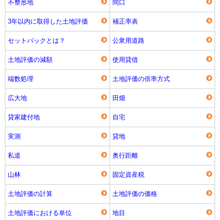
不整形地
間口
3年以内に取得した土地評価
補正率表
セットバックとは？
公衆用道路
土地評価の減額
使用貸借
端数処理
土地評価の倍率方式
広大地
田畑
貸家建付地
自宅
実測
貸地
私道
奥行距離
山林
固定資産税
土地評価の計算
土地評価の価格
土地評価における単位
地目