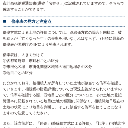
市計画税納税通知書(通称「名寄せ」)に記載されていますので、そちらで
確認することができます。
倍率表の見方と注意点
倍率方式による土地の評価については、路線価方式の場合と同様に、被
相続人が「亡くなった年」の倍率を用いなければならず、7月頃に最新の
倍率表が国税庁のHPにより発表されます。
倍率表は、大きく分けて
①各都道府県、市町村ごとの区分
②市街化区域、市街化調整区域等の適用地域名の区分
③地目ごとの区分
に分かれており、被相続人が所有していた土地が該当する倍率を確認し
ていきます。相続税の財産評価については現況主義がとられていますの
で、倍率を確認する際、③地目ごとの区分については、その土地の登記
簿謄本に記載されている地目(土地の種類)に関係なく、相続開始日現在の
土地の状況により地目を判断し、そこに該当する倍率を使うことになり
ますので注意してください。
また、該当箇所に、「路線」(路線価方式による評価)、「比準」(宅地比準