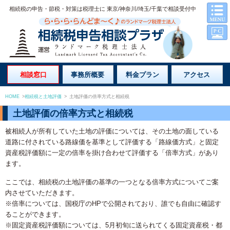
相続税の申告・節税・対策は税理士に 東京/神奈川/埼玉/千葉で相談受付中
相談窓口
事務所概要
料金プラン
アクセス
HOME
>
相続税と土地評価
>
土地評価の倍率方式と相続税
土地評価の倍率方式と相続税
被相続人が所有していた土地の評価については、その土地の面している
道路に付されている路線価を基準として評価する「路線価方式」と固定
資産税評価額に一定の倍率を掛け合わせて評価する「倍率方式」があり
ます。
ここでは、相続税の土地評価の基準の一つとなる倍率方式についてご案
内させていただきます。
※倍率については、国税庁のHPで公開されており、誰でも自由に確認す
ることができます。
※固定資産税評価額については、5月初旬に送られてくる固定資産税・都