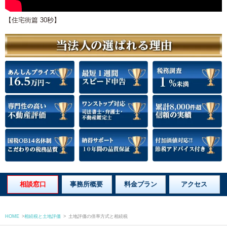
【住宅街篇 30秒】
相談窓口
事務所概要
料金プラン
アクセス
HOME
>
相続税と土地評価
>
土地評価の倍率方式と相続税