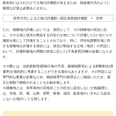
基本的にはそれだけで土地の評価額が決まるため、路線価方式のように
複雑な計算は必要ありません。
倍率方式による土地の評価額＝固定資産税評価額 × 倍率
ただ、雑種地の評価においては、原則として、その雑種地の現況に応
じ、その土地と状況が類似する付近の土地について評価した1㎡当たりの
価額を基にして評価することとされており、特に、市街化調整区域に存
する雑種地を評価する場合には、状況が類似する土地（地目）の判定に
おいて、評価対象地の周囲の状況に応じた(下表参照)判断が必要になりま
す。
その際には、法的規制等(開発行為の可否、建築制限等)による斟酌割合(原
価率)を個別的に考慮することができる場合もありますが、その判定には
専門的な要素が必要なため、相続税専門の税理士にご相談いただき、適
正な税額で納税されることをお勧め致します。
※雑種地とは、倍率表内の③地目ごとの区分に該当しない土地(厳密に
は、宅地、田、畑、山林、原野、牧場、池沼、鉱泉地のいずれにも該当
しない土地)のことを指します。