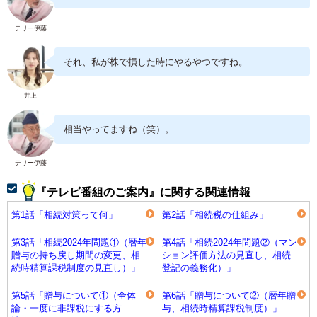
テリー伊藤
それ、私が株で損した時にやるやつですね。
井上
相当やってますね（笑）。
テリー伊藤
『テレビ番組のご案内』に関する関連情報
第1話「相続対策って何」
第2話「相続税の仕組み」
第3話「相続2024年問題①（暦年
第4話「相続2024年問題②（マン
贈与の持ち戻し期間の変更、相
ション評価方法の見直し、相続
続時精算課税制度の見直し）」
登記の義務化）」
第5話「贈与について①（全体
第6話「贈与について②（暦年贈
論・一度に非課税にする方
与、相続時精算課税制度）」