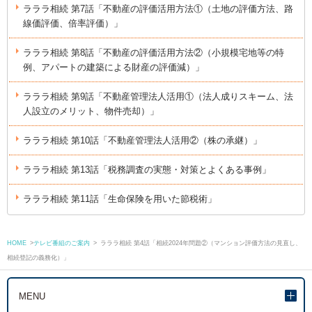
ラララ相続 第7話「不動産の評価活用方法①（土地の評価方法、路
線価評価、倍率評価）」
ラララ相続 第8話「不動産の評価活用方法②（小規模宅地等の特
例、アパートの建築による財産の評価減）」
ラララ相続 第9話「不動産管理法人活用①（法人成りスキーム、法
人設立のメリット、物件売却）」
ラララ相続 第10話「不動産管理法人活用②（株の承継）」
ラララ相続 第13話「税務調査の実態・対策とよくある事例」
ラララ相続 第11話「生命保険を用いた節税術」
HOME
>
テレビ番組のご案内
>
ラララ相続 第4話「相続2024年問題②（マンション評価方法の見直し、
相続登記の義務化）」
MENU