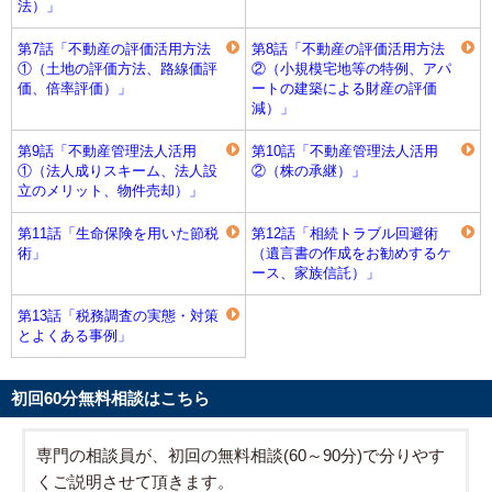
法）」
第7話「不動産の評価活用方法
第8話「不動産の評価活用方法
①（土地の評価方法、路線価評
②（小規模宅地等の特例、アパ
価、倍率評価）」
ートの建築による財産の評価
減）」
第9話「不動産管理法人活用
第10話「不動産管理法人活用
①（法人成りスキーム、法人設
②（株の承継）」
立のメリット、物件売却）」
第11話「生命保険を用いた節税
第12話「相続トラブル回避術
術」
（遺言書の作成をお勧めするケ
ース、家族信託）」
第13話「税務調査の実態・対策
とよくある事例」
初回60分無料相談はこちら
専門の相談員が、初回の無料相談(60～90分)で分りやす
くご説明させて頂きます。