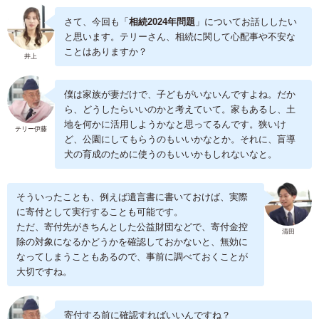
さて、今回も「
相続2024年問題
」についてお話ししたい
と思います。テリーさん、相続に関して心配事や不安な
ことはありますか？
井上
僕は家族が妻だけで、子どもがいないんですよね。だか
ら、どうしたらいいのかと考えていて。家もあるし、土
地を何かに活用しようかなと思ってるんです。狭いけ
テリー伊藤
ど、公園にしてもらうのもいいかなとか。それに、盲導
犬の育成のために使うのもいいかもしれないなと。
そういったことも、例えば遺言書に書いておけば、実際
に寄付として実行することも可能です。
ただ、寄付先がきちんとした公益財団などで、寄付金控
清田
除の対象になるかどうかを確認しておかないと、無効に
なってしまうこともあるので、事前に調べておくことが
大切ですね。
寄付する前に確認すればいいんですね？