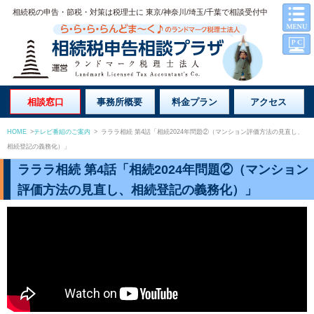
相続税の申告・節税・対策は税理士に 東京/神奈川/埼玉/千葉で相談受付中
相談窓口
事務所概要
料金プラン
アクセス
HOME
>
テレビ番組のご案内
>
ラララ相続 第4話「相続2024年問題②（マンション評価方法の見直し、
相続登記の義務化）」
ラララ相続 第4話「相続2024年問題②（マンション
評価方法の見直し、相続登記の義務化）」