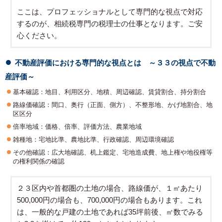
ここは、プロフェッショナルとして専門的な視点で対応
するのが、相続税専門の税理士の仕事となります。ご安
心ください。
不動産評価における専門的な視点とは ～３３の視点で不動
産評価～
基本確認：地目、利用区分、地積、周辺確認、賃貸割合、持分割合
路線価確認：間口、奥行（正面、側方）、不整形地、かげ地割合、地
区区分
倍率地域：価格、倍率、評価方法、農業地域
雑種地：宅地比準、農地比準、行政確認、周辺環境確認
その他確認：広大地確認、机上鑑定、宅地造成費、地上権や地役権等
の権利関係の確認
２３区内や首都圏の土地の場合、路線価が、１㎡あたり
500,000円の場合も、700,000円の場合もあります。これ
は、一般的な戸建の土地であれば35坪前後、㎡数でみる