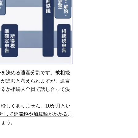
かを決める
遺産分割
です。被相続
きが進むと考えられますが、遺言
するか相続人全員で話し合って決
珍しくありません。10か月とい
として
延滞税
や
加算税
がかかる
こ
しょう。