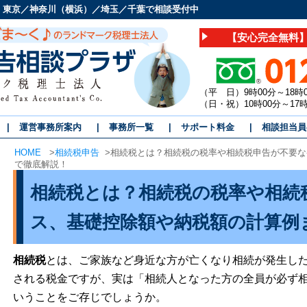
 東京／神奈川（横浜）／埼玉／千葉で相談受付中
【安心完全無料】
（平 日）9時00分～18時
（日・祝）10時00分～1
運営事務所案内
事務所一覧
サポート料金
相談担当員
HOME
>
相続税申告
>
相続税とは？相続税の税率や相続税申告が不要な
で徹底解説！
相続税とは？相続税の税率や相続
ス、基礎控除額や納税額の計算例
相続税
とは、ご家族など身近な方が亡くなり相続が発生し
される税金ですが、実は「相続人となった方の全員が必ず
いうことをご存じでしょうか。