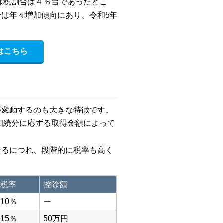
の課税割合は４％台であったとこ
は年々増加傾向にあり、令和5年
。
はこちら
が変動するのも大きな特徴です。
相続分に応ずる取得金額によって
なるにつれ、段階的に税率も高く
税率
控除額
10％
ー
15％
50万円