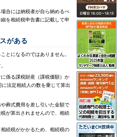
る場合には納税者が自ら納めるべ
詳細を相続税申告書に記載して申
ースがある
ることになるのではありません。
す。
者に係る課税財産（課税価額）か
万円に法定相続人の数を乗じて算出
務や葬式費用を差し引いた金額で
続税が算出されませんので、相続
て相続税がかかるため、相続税の