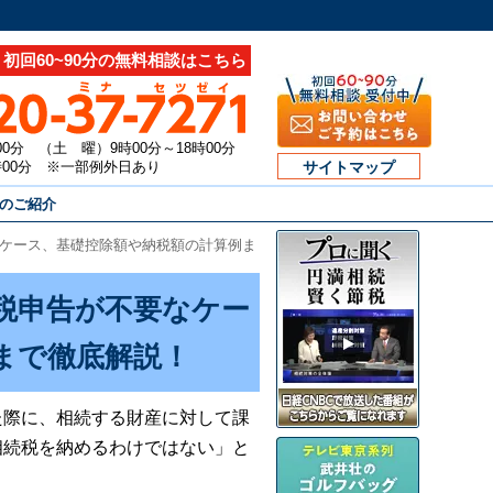
初回60~90分の無料相談はこちら
00分 （土 曜）9時00分～18時00分
7時00分 ※一部例外日あり
サイトマップ
のご紹介
ケース、基礎控除額や納税額の計算例ま
税申告が不要なケー
まで徹底解説！
た際に、相続する財産に対して課
相続税を納めるわけではない」と