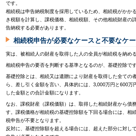
です。
相続税は
申告納税制度
を採用しているため、相続税がかか
き税額を計算し、課税価格、相続税額、その他相続財産の
告納税する必要があります。
相続税申告が必要なケースと不要なケ
実は、被相続人の財産を取得した人の全員が相続税を納め
相続税申告の要否を判断する基準となるのが、
基礎控除
で
基礎控除とは、相続又は遺贈により財産を取得した全ての
ら、差し引く金額を言い、具体的には、3,000万円と600
した金額との合計金額になります。
なお、課税財産（課税価額）は、取得した相続財産から債
す。課税価格が相続税の基礎控除額を下回る場合には、相
税申告が不要となります。
反対に、基礎控除額を超える場合には、超えた部分に対し