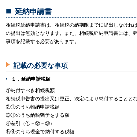
延納申請書
相続税延納申請書は、相続税の納期限までに提出しなけれ
の提出は無効となります。また、相続税延納申請書には、
事項を記載する必要があります。
記載の必要な事項
１．延納申請税額
①納付すべき相続税額
相続税申告書の提出又は更正、決定により納付することと
②①のうち物納申請税額
③①のうち納税猶予をする額
④差引（①－②－③）
⑤④のうち現金で納付する税額