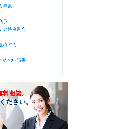
る年数
猶予
ての特例割合
返済する
ための申請書
無料相談
。
ください。