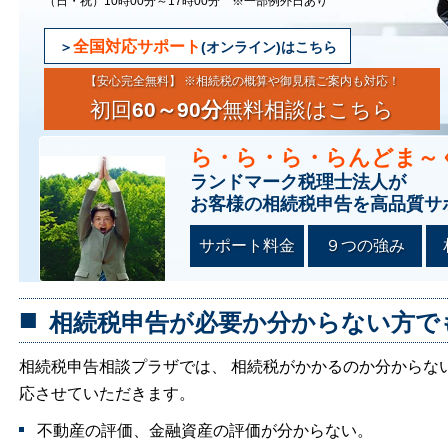
（日・祝）10時00分～17時00分 ※一部例外日あり
全国対応サポート
(オンライン)はこちら
【安心完全無料】 ※相続税の概算や御見積ご案内も対応！
初回
60～90分
無料相談はこちら
ら・ら・ら・らんどま～
ランドマーク税理士法人が
お客様の相続税申告を高品質サ
サポート料金
９つの強み
相続税申告が必要か分からない方で
相続税申告相談プラザでは、 相続税がかかるのか分からな
応させていただきます。
不動産の評価、金融資産の評価が分からない。