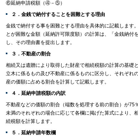
⑥延納申請税額（④－⑤）
２．金銭で納付することを困難とする理由
金銭で納付する事を困難とする理由を具体的に記載します
とが困難な金額（延納許可限度額）の計算は、「金銭納付
し、その理由書を提出します。
３．不動産の割合
相続又は遺贈により取得した財産で相続税額の計算の基礎
立木に係るもの及び不動産に係るものに区分し、それぞれ
産の価額に占める割合を計算して記載します。
４．延納申請税額の内訳
不動産などの価額の割合（端数を処理する前の割合）が75％以
未満のそれぞれの場合に応じて各欄に掲げた算式により、
続税額を計算します。
５．延納申請年数欄