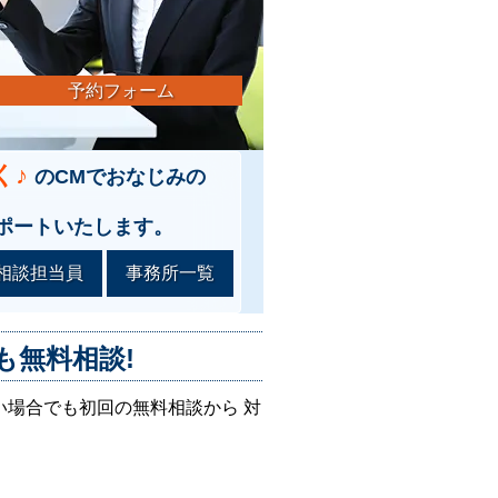
予約フォーム
く♪
のCMでおなじみの
ポートいたします。
相談担当員
事務所一覧
も無料相談!
い場合でも初回の無料相談から 対