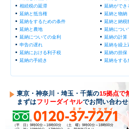
相続税の延滞
延納ができ
延納と抵当権
延納と物納
延納をするための条件
延納と納税
延納と農地
延納につい
延納についての金利
延納の計算
申告の遅れ
延納を繰上
延納における利子税
延納の担保
延納の手続き
延納をする
東京・神奈川・埼玉・千葉の
15拠点で
まずは
フリーダイヤル
でお問い合わせ
（平 日）9時00分～18時00分 （土 曜）9時00分～18時00分