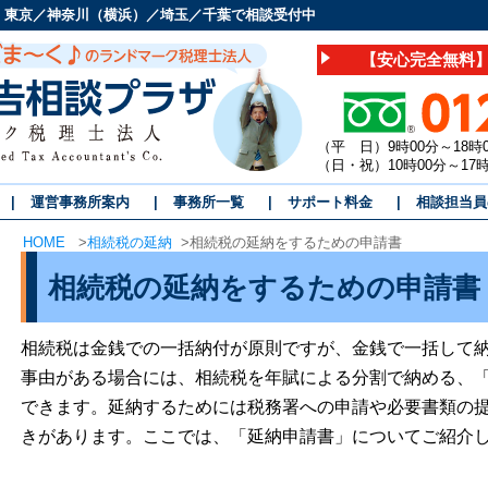
 東京／神奈川（横浜）／埼玉／千葉で相談受付中
【安心完全無料】
（平 日）9時00分～18時
（日・祝）10時00分～1
運営事務所案内
事務所一覧
サポート料金
相談担当員
HOME
>
相続税の延納
>
相続税の延納をするための申請書
相続税の延納をするための申請書
相続税は金銭での一括納付が原則ですが、金銭で一括して
事由がある場合には、相続税を年賦による分割で納める、
できます。延納するためには税務署への申請や必要書類の
きがあります。ここでは、「延納申請書」についてご紹介