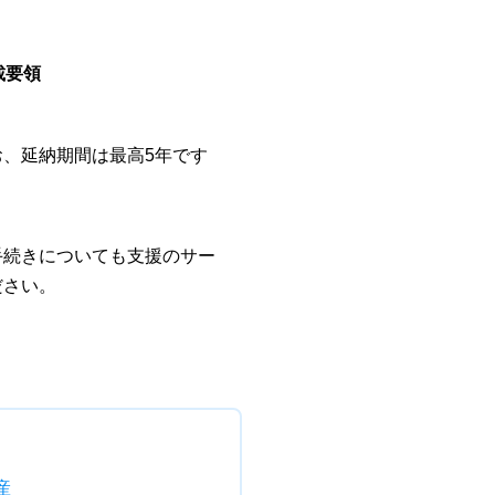
載要領
、延納期間は最高5年です
手続きについても支援のサー
ださい。
産