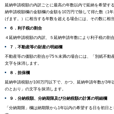
延納申請税額の内訳ごとに最高の年数以内で延納を希望す
納申請税額欄の金額欄の金額を10万円で除して得た数（1
げます。）に相当する年数を超える場合には、その数に相
６．利子税の割合
４延納申請税額の内訳、５延納申請年数により利子税の割
７．不動産等の財産の明細欄
不動産等の価額の割合が75％未満の場合には、「別紙不動
文字を抹消します。
８．担保欄
延納申請税額が100万円以下で、かつ、延納申請年数が3
のとおり」の文字を抹消します。
９．分納税額、分納期限及び分納税額の計算の明細欄
「分納期限」欄は納期限から1年以内の希望する日を初日と