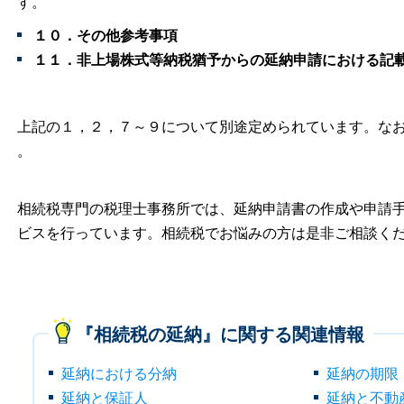
す。
１０．その他参考事項
１１．非上場株式等納税猶予からの延納申請における記
上記の１，２，７～９について別途定められています。なお
。
相続税専門の税理士事務所では、延納申請書の作成や申請
ビスを行っています。相続税でお悩みの方は是非ご相談く
『相続税の延納』に関する関連情報
延納における分納
延納の期限
延納と保証人
延納と不動