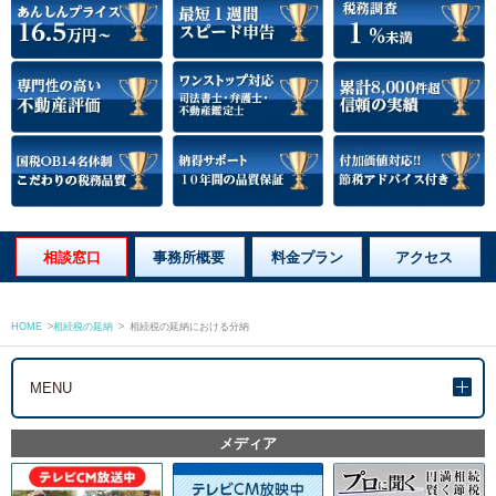
相談窓口
事務所概要
料金プラン
アクセス
HOME
>
相続税の延納
>
相続税の延納における分納
MENU
メディア