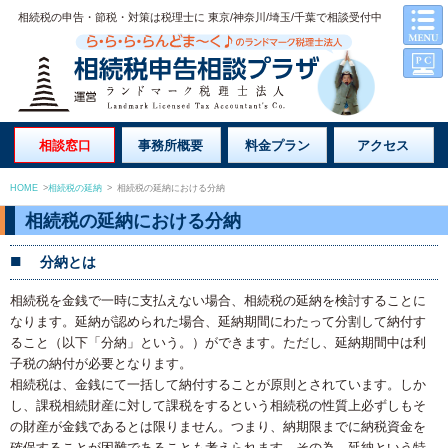
相続税の申告・節税・対策は税理士に 東京/神奈川/埼玉/千葉で相談受付中
相談窓口
事務所概要
料金プラン
アクセス
HOME
>
相続税の延納
>
相続税の延納における分納
相続税の延納における分納
分納とは
相続税を金銭で一時に支払えない場合、相続税の延納を検討することに
なります。延納が認められた場合、延納期間にわたって分割して納付す
ること（以下「分納」という。）ができます。ただし、延納期間中は利
子税の納付が必要となります。
相続税は、金銭にて一括して納付することが原則とされています。しか
し、課税相続財産に対して課税をするという相続税の性質上必ずしもそ
の財産が金銭であるとは限りません。つまり、納期限までに納税資金を
確保することが困難であることも考えられます。その為、延納という特