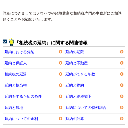
詳細につきましてはノウハウや経験豊富な相続税専門の事務所にご相談
頂くことをお勧めいたします。
『相続税の延納』に関する関連情報
延納における分納
延納の期限
延納と保証人
延納と不動産
相続税の延滞
延納ができる年数
延納と抵当権
延納と物納
延納をするための条件
延納と納税猶予
延納と農地
延納についての特例割合
延納についての金利
延納の計算