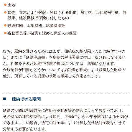
土地
建物、立木および登記・登録される船舶、飛行機、回転翼飛行機、自
動車、建設機械で保険に付したもの
鉄道財団、工場財団、鉱業財団等
税務署長等が確実と認める保証人の保証
なお、延納を受けるためにはまず、相続税の納期限（または納付すべき
日）までに「延納申請書」を所轄の税務署長に提出しなければなりませ
ん。期限を過ぎた延納申請書の提出については、無効になります。
金銭納付が困難かどうかについては納税者が相続により取得した財産の
他に、所有している資産の状況も考慮して判定されます。
延納できる期間
延納の期間は相続財産に占める不動産等の割合によって異なっており、
その財産の種類や割合により原則、最長5年から20年を限度による分納が
できます。この場合、所定の利子率により計算した延納利子税を併せて
分納する必要があります。