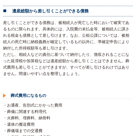
遺産総額から差し引くことができる債務
差し引くことができる債務は、被相続人が死亡した時において確実であ
るものに限られます。具体的には、入院費の未払金等、被相続人に課さ
れる税金も債務として差し引けます。なお、公租公課については、被相
続人の死亡時に納税義務が確定しているもの以外に、準確定申告により
納付した所得税額等も差し引けます。
ただし、相続人などの責任に基づいて納付したり、徴収されることにな
った延滞税や加算税などは遺産総額から差し引くことはできません。葬
式費用も差し引くことができますが、すべてが差し引けるわけではあり
ません。間違いやすい点を整理しましょう。
葬式費用になるもの
・お通夜、告別式にかかった費用
・葬儀に関連する料理代
・火葬料、埋葬料、納骨料
・遺体の搬送費用
・葬儀場までの交通費