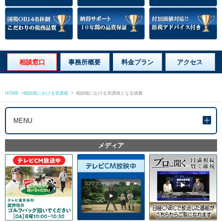
相談窓口
事務所概要
料金プラン
アクセス
HOME
>
相続税における非課税
>
相続税における非課税となる債務
MENU
メディア