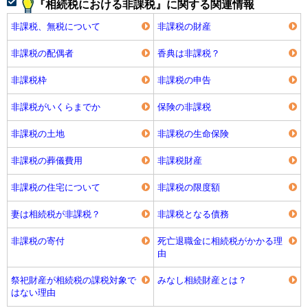
『相続税における非課税』に関する関連情報
非課税、無税について
非課税の財産
非課税の配偶者
香典は非課税？
非課税枠
非課税の申告
非課税がいくらまでか
保険の非課税
非課税の土地
非課税の生命保険
非課税の葬儀費用
非課税財産
非課税の住宅について
非課税の限度額
妻は相続税が非課税？
非課税となる債務
非課税の寄付
死亡退職金に相続税がかかる理
由
祭祀財産が相続税の課税対象で
みなし相続財産とは？
はない理由