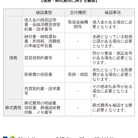
【債務・葬式費用に関する書類】
確認書類
交付機関
確認事項
借入金の残高証明
取扱金融機
借入金がある場合に必
書・金銭消費貸借契
関等
要となります。
約書・請求書等
納付書・納税通知
未納となっている租税
書・所得税、消費税
－
公課がある場合に必要
の準確定申告書
となります。
預かり敷金・保証金等
債務
賃貸借契約書等
－
がある場合に必要とな
ります。
未払となっている医療
医療費の領収書
医師・病院
費がある場合に必要と
なります。
その他未払金等がある
売買契約書・請求書
－
場合に必要となりま
等
す。
葬式費用の明細書、
葬式費用を確認する際
葬式費用
領収書、葬儀諸経費
－
に必要となります。
控帳、メモ書等