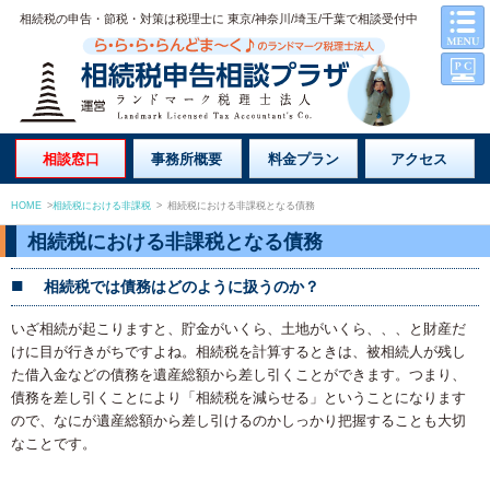
相続税の申告・節税・対策は税理士に 東京/神奈川/埼玉/千葉で相談受付中
相談窓口
事務所概要
料金プラン
アクセス
HOME
>
相続税における非課税
>
相続税における非課税となる債務
相続税における非課税となる債務
相続税では債務はどのように扱うのか？
いざ相続が起こりますと、貯金がいくら、土地がいくら、、、と財産だ
けに目が行きがちですよね。相続税を計算するときは、被相続人が残し
た借入金などの債務を遺産総額から差し引くことができます。つまり、
債務を差し引くことにより「相続税を減らせる」ということになります
ので、なにが遺産総額から差し引けるのかしっかり把握することも大切
なことです。