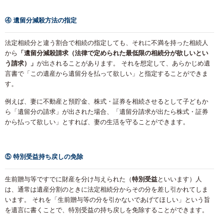
④ 遺留分減殺方法の指定
法定相続分と違う割合で相続の指定しても、それに不満を持った相続人
から
「遺留分減殺請求（法律で定められた最低限の相続分が欲しいとい
う請求）」
が出されることがあります。 それを想定して、あらかじめ遺
言書で「この遺産から遺留分を払って欲しい」と指定することができま
す。
例えば、妻に不動産と預貯金、株式・証券を相続させるとして子どもか
ら「遺留分の請求」が出された場合、「遺留分請求が出たら株式・証券
から払って欲しい」とすれば、妻の生活を守ることができます。
⑤ 特別受益持ち戻しの免除
生前贈与等ですでに財産を分け与えられた（
特別受益
といいます）人
は、通常は遺産分割のときに法定相続分からその分を差し引かれてしま
います。 それを「生前贈与等の分を引かないであげてほしい」という旨
を遺言に書くことで、特別受益の持ち戻しを免除することができます。