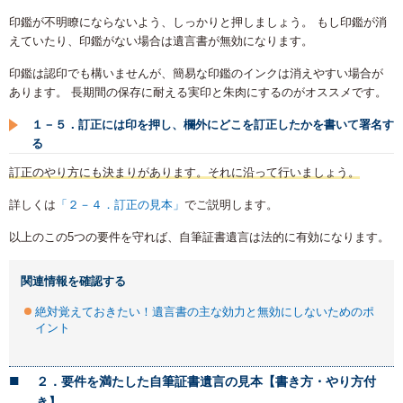
印鑑が不明瞭にならないよう、しっかりと押しましょう。 もし印鑑が消
えていたり、印鑑がない場合は遺言書が無効になります。
印鑑は認印でも構いませんが、簡易な印鑑のインクは消えやすい場合が
あります。 長期間の保存に耐える実印と朱肉にするのがオススメです。
１－５．訂正には印を押し、欄外にどこを訂正したかを書いて署名す
る
訂正のやり方にも決まりがあります。それに沿って行いましょう。
詳しくは
「２－４．訂正の見本」
でご説明します。
以上のこの5つの要件を守れば、自筆証書遺言は法的に有効になります。
関連情報を確認する
絶対覚えておきたい！遺言書の主な効力と無効にしないためのポ
イント
２．要件を満たした自筆証書遺言の見本【書き方・やり方付
き】