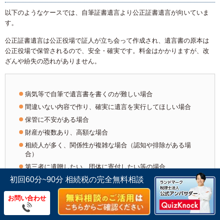
以下のようなケースでは、自筆証書遺言より公正証書遺言が向いていま
す。
公正証書遺言は公正役場で証人が立ち会って作成され、遺言書の原本は
公正役場で保管されるので、安全・確実です。料金はかかりますが、改
ざんや紛失の恐れがありません。
病気等で自筆で遺言書を書くのが難しい場合
間違いない内容で作り、確実に遺言を実行してほしい場合
保管に不安がある場合
財産が複数あり、高額な場合
相続人が多く、関係性が複雑な場合（認知や排除がある場
合）
第三者に遺贈したい、団体に寄付したい等の場合
初回60分~90分 相続税の完全無料相談
お問い合わせ