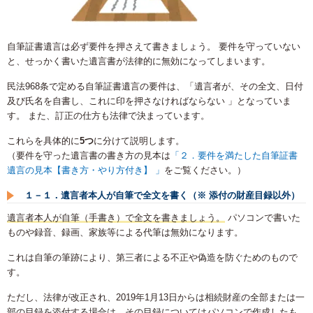
自筆証書遺言は必ず要件を押さえて書きましょう。 要件を守っていない
と、せっかく書いた遺言書が法律的に無効になってしまいます。
民法968条で定める自筆証書遺言の要件は、「遺言者が、その全文、日付
及び氏名を自書し、これに印を押さなければならない 」となっていま
す。 また、訂正の仕方も法律で決まっています。
これらを具体的に
5つ
に分けて説明します。
（要件を守った遺言書の書き方の見本は
「２．要件を満たした自筆証書
遺言の見本【書き方・やり方付き】 」
をご覧ください。）
１－１．遺言者本人が自筆で全文を書く（※ 添付の財産目録以外）
遺言者本人が自筆（手書き）で全文を書きましょう。
パソコンで書いた
ものや録音、録画、家族等による代筆は無効になります。
これは自筆の筆跡により、第三者による不正や偽造を防ぐためのもので
す。
ただし、法律が改正され、2019年1月13日からは相続財産の全部または一
部の目録を添付する場合は、その目録についてはパソコンで作成したも