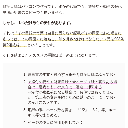
財産目録はパソコンで作っても、誰かの代筆でも、通帳や不動産の登記
事項証明書のコピーでも構いません。
しかし、１つだけ添付の要件があります。
それは
「その目録の毎葉（自書に因らない記載がその両面にある場合に
あっては、その両面）に署名し、印を押さなければならない（民法968条
第2項抜粋）」
ということです。
それを踏まえたオススメの手順は以下のようになります。
遺言書の本文と対応する番号を財産目録にふっておく
＜添付の要件＞財産目録の全ページ（紙の裏表ある場
合は、裏表とも）の余白に、署名・押印する
※添付が複数枚になる場合は、要件ではありません
が、第三者の変造を防ぐために以下のようにしておく
のがオススメです。
用紙の隅にページ数を書き（「1/2」「2/2」等）ホチ
キス等でまとめる。
ページの境目に契印を押しておく