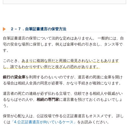
２－７．自筆証書遺言の保管方法
自筆証書遺言の保管について法的な定めはありません。 一般的には、自
宅の安全な場所に保管します。例えば金庫や机の引き出し、タンス等で
す。
このとき、
あまりに複雑な所だと死後に発見されないこともあります
し、誰でもわかりやすい所だと改ざんの恐れがあります。
銀行の貸金庫
を利用するのもいいのですが、遺言者の死後に金庫を開け
る場合は相続人全員の同意が必要等、かなり手続きが複雑になります。
遺言者の死亡の連絡が必ず伝わる立場で、信頼できる相続人や親戚がい
るならばその人や、
相続の専門家
に遺言書を預けておくのもよいでしょ
う。
保管が心配な人は、公証役場で作る公正証書遺言もオススメです。 詳し
くは
「4.公正証書遺言が向いているケース」
をお読みください。