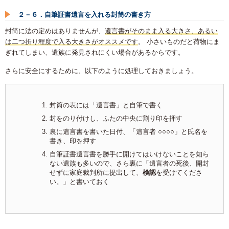
２－６．自筆証書遺言を入れる封筒の書き方
封筒に法の定めはありませんが、
遺言書がそのまま入る大きさ、あるい
は二つ折り程度で入る大きさがオススメです
。 小さいものだと荷物にま
ぎれてしまい、遺族に発見されにくい場合があるからです。
さらに安全にするために、以下のように処理しておきましょう。
封筒の表には「遺言書」と自筆で書く
封をのり付けし、ふたの中央に割り印を押す
裏に遺言書を書いた日付、「遺言者 ○○○○」と氏名を
書き、印を押す
自筆証書遺言書を勝手に開けてはいけないことを知ら
ない遺族も多いので、さら裏に「遺言者の死後、開封
せずに家庭裁判所に提出して、
検認
を受けてくださ
い。」と書いておく