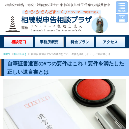
相続税の申告・節税・対策は税理士に 東京/神奈川/埼玉/千葉で相談受付中
相談窓口
事務所概要
料金プラン
アクセス
HOME
>
相続手続き
>
自筆証書遺言の5つの要件はこれ！要件を満たした正しい遺言書とは
自筆証書遺言の5つの要件はこれ！要件を満たした
正しい遺言書とは