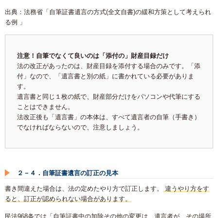
出典：法務省「自筆証書遺言の方式(全文自書)の緩和方策として考えられ
る例 」
注意！自筆でなくて良いのは「添付の」財産目録だけ
法の改正があったのは、財産目録を添付する場合のみです。「添
付」なので、「遺言書と別の紙」に書かれている必要がありま
す。
遺言書と同じ１枚の紙で、財産部分だけをパソコンや代筆にする
ことはできません。
法改正後も「遺言書」の本体は、すべて遺言者の自筆（手書き）
でなければならないので、注意しましょう。
２－４．自筆証書遺言の訂正の見本
書き間違えた場合は、法の定めたやり方で訂正します。
違うやり方をす
ると、訂正が認められない場合があります。
民法968条では「自筆証書中の加除その他の変更は、遺言者が、その場所