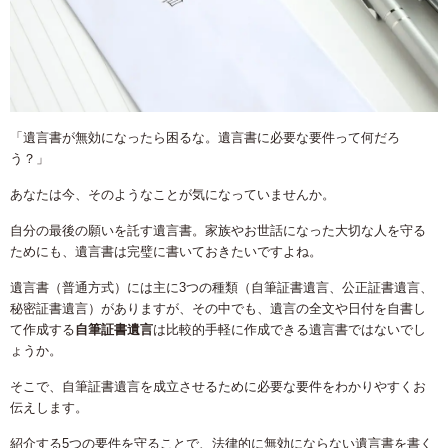
「遺言書が無効になったら困るな。遺言書に必要な要件って何だろ
う？」
あなたは今、そのようなことが気になっていませんか。
自分の最後の願いを託す遺言書。家族やお世話になった大切な人を守る
ためにも、遺言書は完璧に書いておきたいですよね。
遺言書（普通方式）には主に3つの種類（自筆証書遺言、公正証書遺言、
秘密証書遺言）がありますが、その中でも、遺言の全文や日付を自書し
て作成する
自筆証書遺言
は比較的手軽に作成できる遺言書ではないでし
ょうか。
そこで、自筆証書遺言を成立させるために必要な要件をわかりやすくお
伝えします。
紹介する5つの要件を守ることで、法律的に無効にならない遺言書を書く