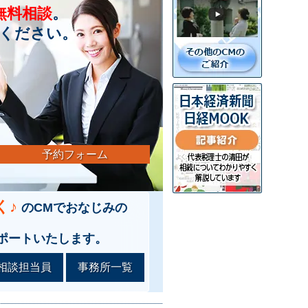
無料相談
。
ください。
予約フォーム
く♪
のCMでおなじみの
ポートいたします。
相談担当員
事務所一覧