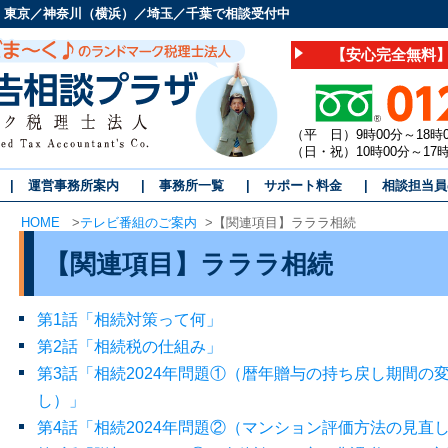
 東京／神奈川（横浜）／埼玉／千葉で相談受付中
【安心完全無料】
（平 日）9時00分～18時
（日・祝）10時00分～1
運営事務所案内
事務所一覧
サポート料金
相談担当員
HOME
>
テレビ番組のご案内
>
【関連項目】ラララ相続
【関連項目】ラララ相続
第1話「相続対策って何」
第2話「相続税の仕組み」
第3話「相続2024年問題①（暦年贈与の持ち戻し期間の
し）」
第4話「相続2024年問題②（マンション評価方法の見直