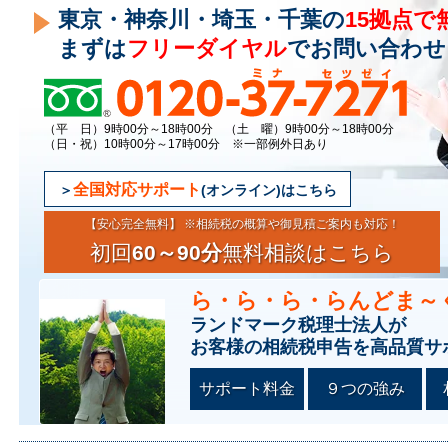
東京・神奈川・埼玉・千葉の
15拠点で
まずは
フリーダイヤル
でお問い合わせ
（平 日）9時00分～18時00分 （土 曜）9時00分～18時00分
（日・祝）10時00分～17時00分 ※一部例外日あり
全国対応サポート
(オンライン)はこちら
【安心完全無料】 ※相続税の概算や御見積ご案内も対応！
初回
60～90分
無料相談はこちら
ら・ら・ら・らんどま～
ランドマーク税理士法人が
お客様の相続税申告を高品質サ
サポート料金
９つの強み