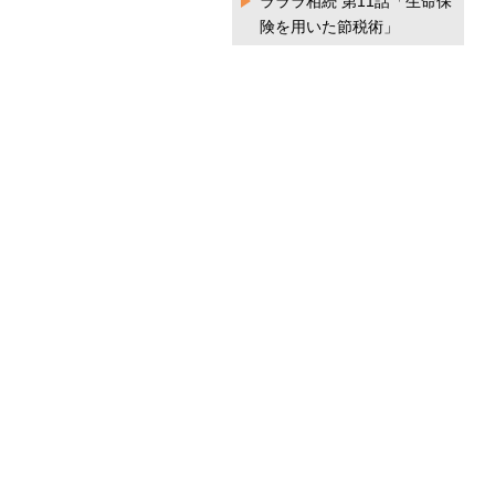
ラララ相続 第11話「生命保
険を用いた節税術」