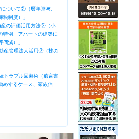
与について②（暦年贈与、
課税制度）」
動産の評価活用方法②（小
の特例、アパートの建築に
評価減）」
不動産管理法人活用②（株の
相続トラブル回避術（遺言書
勧めするケース、家族信