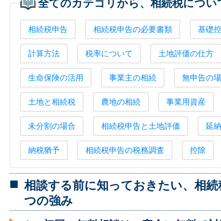
全てのカテゴリから、相続税につい
相続税申告
相続税申告の必要書類
基礎
計算方法
税率について
土地評価の仕方
生命保険の活用
事業主の相続
無申告の
土地と相続税
農地の相続
事業用資産
未分割の場合
相続税申告と土地評価
延
納税猶予
相続税申告の税務調査
控除
相談する前に知っておきたい、相続
つの強み