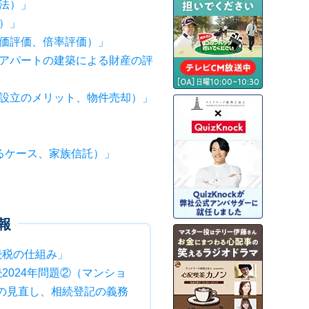
法）」
）」
価評価、倍率評価）」
、アパートの建築による財産の評
人設立のメリット、物件売却）」
るケース、家族信託）」
報
続税の仕組み」
2024年問題②（マンショ
の見直し、相続登記の義務