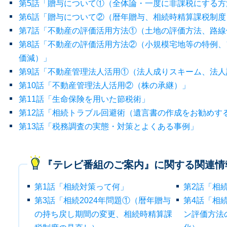
第5話「贈与について①（全体論・一度に非課税にする方
第6話「贈与について②（暦年贈与、相続時精算課税制度
第7話「不動産の評価活用方法①（土地の評価方法、路線
第8話「不動産の評価活用方法②（小規模宅地等の特例
価減）」
第9話「不動産管理法人活用①（法人成りスキーム、法
第10話「不動産管理法人活用②（株の承継）」
第11話「生命保険を用いた節税術」
第12話「相続トラブル回避術（遺言書の作成をお勧めす
第13話「税務調査の実態・対策とよくある事例」
『テレビ番組のご案内』に関する関連情
第1話「相続対策って何」
第2話「相
第3話「相続2024年問題①（暦年贈与
第4話「相続
の持ち戻し期間の変更、相続時精算課
ン評価方法