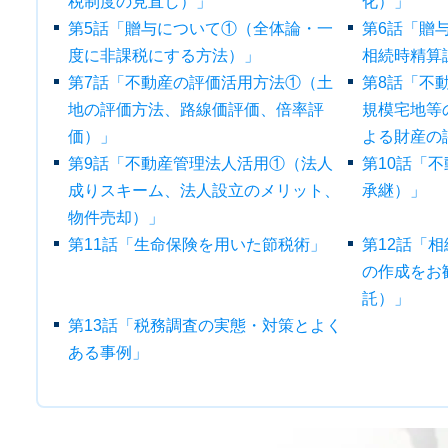
税制度の見直し）」
化）」
第5話「贈与について①（全体論・一
第6話「贈
度に非課税にする方法）」
相続時精算
第7話「不動産の評価活用方法①（土
第8話「不
地の評価方法、路線価評価、倍率評
規模宅地等
価）」
よる財産の
第9話「不動産管理法人活用①（法人
第10話「
成りスキーム、法人設立のメリット、
承継）」
物件売却）」
第11話「生命保険を用いた節税術」
第12話「
の作成をお
託）」
第13話「税務調査の実態・対策とよく
ある事例」