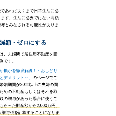
費であればあくまで日常生活に必
ります。生活に必要ではない高額
贈与とみなされる可能性がありま
を減額・ゼロにする
は、夫婦間で居住用不動産を贈
例です。
か損かを徹底解説！～おしどり
とデメリット～」
のページでご
婚姻期間が20年以上の夫婦の間
ための不動産もしくはそれを取
銭の贈与があった場合に使うこ
もらった財産額から2,000万円、
から贈与税を計算することになりま