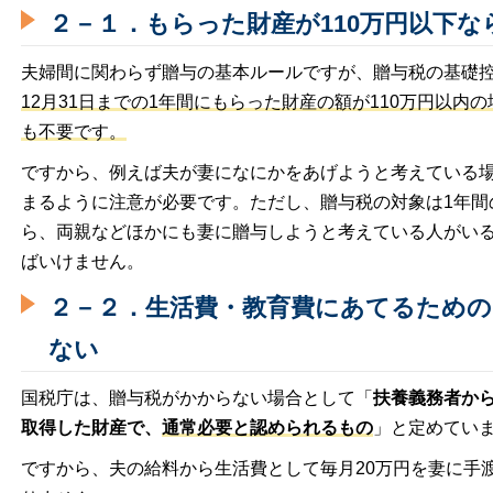
２－１．もらった財産が110万円以下
夫婦間に関わらず贈与の基本ルールですが、贈与税の基礎控
12月31日までの1年間にもらった財産の額が110万円以内
も不要です。
ですから、例えば夫が妻になにかをあげようと考えている場
まるように注意が必要です。ただし、贈与税の対象は1年間
ら、両親などほかにも妻に贈与しようと考えている人がい
ばいけません。
２－２．生活費・教育費にあてるため
ない
国税庁は、贈与税がかからない場合として「
扶養義務者か
取得した財産で、
通常必要と認められるもの
」と定めてい
ですから、夫の給料から生活費として毎月20万円を妻に手