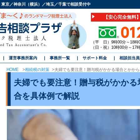
 東京／神奈川（横浜）／埼玉／千葉で相談受付中
【安心完全無料】
（平 日）9時00分～18時
（日・祝）10時00分～1
運営事務所案内
事務所一覧
サポート料金
相談担当員
HOME
>
相続税の対策
>
夫婦でも要注意！贈与税がかかる場合とかから
夫婦でも要注意！贈与税がかかる
合を具体例で解説