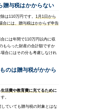
なら贈与税はかからない
除は110万円です。
1月1日から
の場合には、贈与税はかからず申告
合には年間で110万円以内に収
のもらった財産の合計額ですか
る場合にはその分も考慮しなけれ
のものは贈与税がかから
ら
生活費や教育費に充てるため
に
ます。
渡していても贈与税の対象とはな