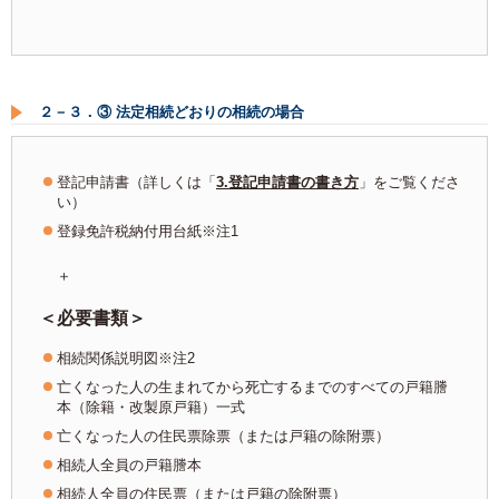
２－３．③ 法定相続どおりの相続の場合
登記申請書（詳しくは「
3.登記申請書の書き方
」をご覧くださ
い）
登録免許税納付用台紙※注1
＋
＜必要書類＞
相続関係説明図※注2
亡くなった人の生まれてから死亡するまでのすべての戸籍謄
本（除籍・改製原戸籍）一式
亡くなった人の住民票除票（または戸籍の除附票）
相続人全員の戸籍謄本
相続人全員の住民票（または戸籍の除附票）