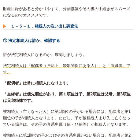
財産目録があると分かりやすく、分割協議やその後の手続きがスムーズ
になるのでオススメです。
１－５－１．相続人の洗い出し調査法
① 法定相続人は誰か、確認する
誰が法定相続人になるのか、確認しましょう。
法定相続人は「配偶者（戸籍上、婚姻関係にある人）」と「血縁者」で
す。
「配偶者」は常に相続人になります。
「血縁者」は優先順位があり、第１順位は子、第2順位は父母、第3順位
は兄弟姉妹です。
被相続人（亡くなった人）に第1順位の子がいる場合には、配偶者と第1
順位の子が相続人となります。ただし、子が被相続人より先に亡くなっ
ている場合は、その子の直系卑属（孫・ひ孫等）が相続人となります。
被相続人に第1順位の子およびその直系卑属がない場合は、配偶者と第2