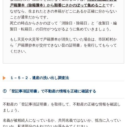
戸籍謄本（除籍謄本）から順番にさかのぼって集めること
です。
なぜなら、生まれたときの本籍がどこにあるか正確に分からない
ことが通常だからです。
死亡の時点からさかのぼって「消除日・除籍日」と「改製日・編
製日・転籍日」の日付がつながるように集めていきましょう。
もし天災や火災等で戸籍謄本が消失していた場合は、市区町村か
ら「戸籍謄抄本が交付できない旨の証明書」を発行してもらって
ください。
１－５－２．遺産の洗い出し調査法
① 「登記事項証明書」で不動産の情報を正確に確認する
不動産の「登記事項証明書」を取得して、不動産の正確な情報を確認し
ましょう。
名義が被相続人になっているか、共同名義ではないか、抵当に入ってい
ないか、私道部分のもれはないか等をみてください。