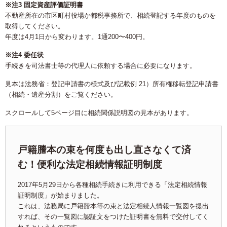
※注3 固定資産評価証明書
不動産所在の市区町村役場か都税事務所で、相続登記する年度のものを
取得してください。
年度は4月1日から変わります。1通200〜400円。
※注4 委任状
手続きを司法書士等の代理人に依頼する場合に必要になります。
見本は法務省：登記申請書の様式及び記載例 21）所有権移転登記申請書
（相続・遺産分割）をご覧ください。
スクロールして5ページ目に相続関係説明図の見本があります。
戸籍謄本の束を何度も出し直さなくて済
む！便利な法定相続情報証明制度
2017年5月29日から各種相続手続きに利用できる「法定相続情報
証明制度」が始まりました。
これは、法務局に戸籍謄本等の束と法定相続人情報一覧図を提出
すれば、その一覧図に認証文をつけた証明書を無料で交付してく