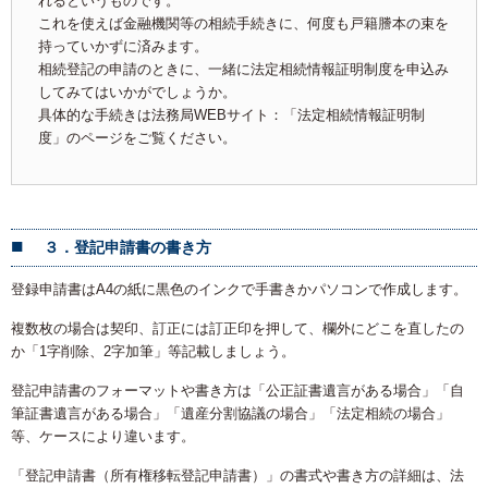
れるというものです。
これを使えば金融機関等の相続手続きに、何度も戸籍謄本の束を
持っていかずに済みます。
相続登記の申請のときに、一緒に法定相続情報証明制度を申込み
してみてはいかがでしょうか。
具体的な手続きは法務局WEBサイト：「法定相続情報証明制
度」のページをご覧ください。
３．登記申請書の書き方
登録申請書はA4の紙に黒色のインクで手書きかパソコンで作成します。
複数枚の場合は契印、訂正には訂正印を押して、欄外にどこを直したの
か「1字削除、2字加筆」等記載しましょう。
登記申請書のフォーマットや書き方は「公正証書遺言がある場合」「自
筆証書遺言がある場合」「遺産分割協議の場合」「法定相続の場合」
等、ケースにより違います。
「登記申請書（所有権移転登記申請書）」の書式や書き方の詳細は、法