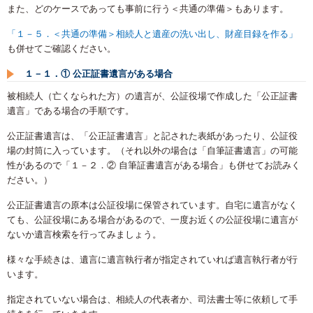
また、どのケースであっても事前に行う＜共通の準備＞もあります。
「１－５．＜共通の準備＞相続人と遺産の洗い出し、財産目録を作る」
も併せてご確認ください。
１－１．① 公正証書遺言がある場合
被相続人（亡くなられた方）の遺言が、公証役場で作成した「公正証書
遺言」である場合の手順です。
公正証書遺言は、「公正証書遺言」と記された表紙があったり、公証役
場の封筒に入っています。（それ以外の場合は「自筆証書遺言」の可能
性があるので「１－２．② 自筆証書遺言がある場合」も併せてお読みく
ださい。）
公正証書遺言の原本は公証役場に保管されています。自宅に遺言がなく
ても、公証役場にある場合があるので、一度お近くの公証役場に遺言が
ないか遺言検索を行ってみましょう。
様々な手続きは、遺言に遺言執行者が指定されていれば遺言執行者が行
います。
指定されていない場合は、相続人の代表者か、司法書士等に依頼して手