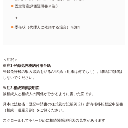
固定資産評価証明書※注3
＋
委任状（代理人に依頼する場合）※注4
＜注釈＞
※注1 登録免許税納付用台紙
登録免許税の収入印紙を貼るA4の紙（用紙は何でも可）。印紙に割印は
しないでください。
※注2 相続関係説明図
被相続人と相続人の関係が分かるように書いた図です。
見本は法務省：登記申請書の様式及び記載例 21）所有権移転登記申請書
（相続・遺産分割）をご覧ください。
スクロールして4ページめに相続関係説明図の見本があります