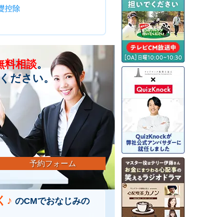
礎控除
無料相談
。
ください。
予約フォーム
く♪
のCMでおなじみの