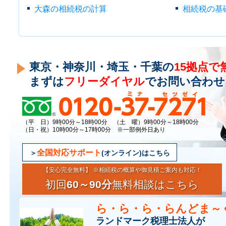
大森の相続税の計算
相続税の基
東京・神奈川・埼玉・千葉の
15拠点で
まずは
フリーダイヤル
でお問い合わせ
（平 日）9時00分～18時00分 （土 曜）9時00分～18時00分
（日・祝）10時00分～17時00分 ※一部例外日あり
全国対応サポート
(オンライン)はこちら
【安心完全無料】 ※相続税の概算や御見積ご案内も対応！
初回
60～90分
無料相談はこちら
ら・ら・ら・らんどま～
ランドマーク税理士法人が