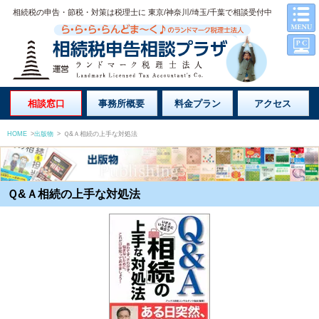
相続税の申告・節税・対策は税理士に 東京/神奈川/埼玉/千葉で相談受付中
相談窓口
事務所概要
料金プラン
アクセス
HOME
>
出版物
>
Ｑ&Ａ相続の上手な対処法
Ｑ&Ａ相続の上手な対処法