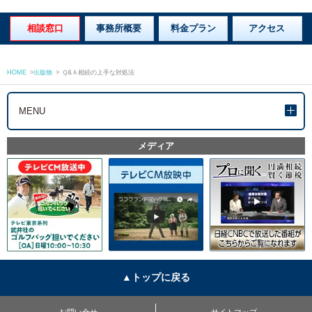
相談窓口
事務所概要
料金プラン
アクセス
HOME
>
出版物
>
Ｑ&Ａ相続の上手な対処法
MENU
メディア
▲トップに戻る