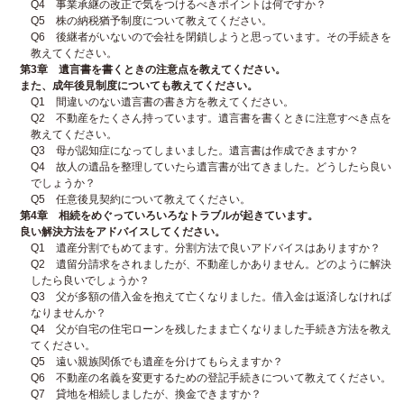
Q4 事業承継の改正で気をつけるべきポイントは何ですか？
Q5 株の納税猶予制度について教えてください。
Q6 後継者がいないので会社を閉鎖しようと思っています。その手続きを
教えてください。
第3章 遺言書を書くときの注意点を教えてください。
また、成年後見制度についても教えてください。
Q1 間違いのない遺言書の書き方を教えてください。
Q2 不動産をたくさん持っています。遺言書を書くときに注意すべき点を
教えてください。
Q3 母が認知症になってしまいました。遺言書は作成できますか？
Q4 故人の遺品を整理していたら遺言書が出てきました。どうしたら良い
でしょうか？
Q5 任意後見契約について教えてください。
第4章 相続をめぐっていろいろなトラブルが起きています。
良い解決方法をアドバイスしてください。
Q1 遺産分割でもめてます。分割方法で良いアドバイスはありますか？
Q2 遺留分請求をされましたが、不動産しかありません。どのように解決
したら良いでしょうか？
Q3 父が多額の借入金を抱えて亡くなりました。借入金は返済しなければ
なりませんか？
Q4 父が自宅の住宅ローンを残したまま亡くなりました手続き方法を教え
てください。
Q5 遠い親族関係でも遺産を分けてもらえますか？
Q6 不動産の名義を変更するための登記手続きについて教えてください。
Q7 貸地を相続しましたが、換金できますか？