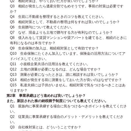
Q2 相続対策は、やっておいた方が良いのでしょうか？
Q3 相続が発生したら遺産分割でもめそうです。事前の対策は必要です
か？
Q4 生前に不動産を整理するときのコツを教えてください。
Q5 相続対策として、不動産の整理は何をすれば良いのでしょうか？
Q6 生前贈与について教えてください。
Q7 なぜ、現金よりも土地で贈与する方が有利なのでしょうか？
Q8 借入れをして賃貸マンションや貸アパートを建てると、相続のときに
有利になるのは本当ですか？
Q9 生命保険の加入は、相続税対策として有効ですか？
Q10 生命保険にたくさん加入しています。保険金の活用方法についてア
ドバイスしてください。
Q11 小規模企業共済の活用法を教えてください。
Q12 土地の測量が必要になるのは、どんな場合ですか？
Q13 測量が必要になったときは、誰に相談すれば良いでしょうか？
Q14 相続が発生する前に測量をしておいた方が良いのはなぜですか？
Q15 私達夫婦には子供がいません。相続対策で気をつけるべきことはあ
りますか？
第2章 事業承継はどう進めれば良いでしょうか？
また、新設された株の納税猶予制度についても教えてください。
Q1 親族内に事業承継する場合に気をつけるべきポイントを教えてくださ
い。
Q2 従業員に事業承継する場合のメリット・デメリットを教えてくださ
い。
Q3 自社株対策とは、どういうことですか？