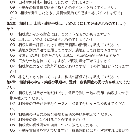
Q8 山林や傾斜地を相続しましたが、売れますか？
Q9 不動産の賃貸借契約をするときのポイントを教えてください。
Q10 相続が発生したとき、賃貸借契約で注意すべきポイントは何です
か？
第5章 相続した土地・建物や株は、どのようにして評価されるのでしょう
か？
Q1 相続税がかかる財産には、どのようなものがありますか？
Q2 土地は、どのように評価されるのでしょうか？
Q3 相続財産の評価における鑑定評価書の活用法を教えてください。
Q4 農地を別の用途で使用してますが、農地として評価できますか？
Q5 接道2mの条件を満たさない土地は、相続税額が下がりますか？
Q6 広大な土地を持っていますが、相続財産は下がりますか？
Q7 相続財産のなかに海外不動産がありますが、その評価はどうなります
か？
Q8 株をたくさん持っています。株式の評価方法を教えてください。
第6章 相続税の申告・納税の手順や、還付、税務調査の受け方を教えてくだ
さい。
Q1 相続した財産が土地だけです。遺産分割、土地の売却、納税までの手
順を教えてください。
Q2 相続税の申告が必要なケースと、必要でないケースを教えてくださ
い。
Q3 相続税の申告に必要な書類と業務の手順を教えてください。
Q4 相続税の還付は受けることができますか？
Q5 相続税の税務調査の項目について教えてください。
Q6 不動産賃貸業を営んでいますが、税務調査にはどう対処すれば良いで