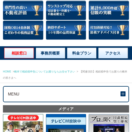
相談窓口
事務所概要
料金プラン
アクセス
HOME
>
橋本で相続税申告についてお困りならお任せ下さい
>
【関連項目】相続税申告でお困りの橋本
の皆さまへ
MENU
メディア