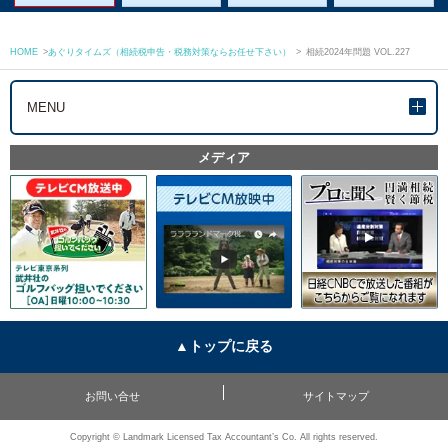
HOME
>
あぐりタイムズ（相続税申告・税務対策ならお任せ下さい）
>
相続2024年問題 VOL.227
MENU
メディア
▲トップに戻る
お問い合せ
サイトマップ
Copyright © Landmark Licensed Tax Accountant’s Co. All rights reserved.