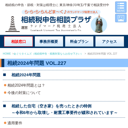
相続税の申告・節税・対策は税理士に 東京/神奈川/埼玉/千葉で相談受付中
相談窓口
事務所概要
料金プラン
アクセス
HOME
>
あぐりタイムズ（相続税申告・税務対策ならお任せ下さい）
>
相続2024年問題 VOL.227
相続2024年問題 VOL.227
相続2024年問題
相続2024年問題とは？
今後の対策について
相続した住宅（空き家）を売ったときの特例
～令和6年から取壊し・耐震工事要件が緩和されています～
適用要件