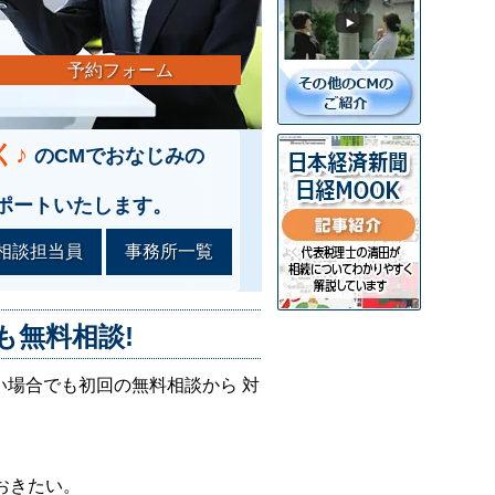
予約フォーム
く♪
のCMでおなじみの
ポートいたします。
相談担当員
事務所一覧
も無料相談!
い場合でも初回の無料相談から 対
おきたい。