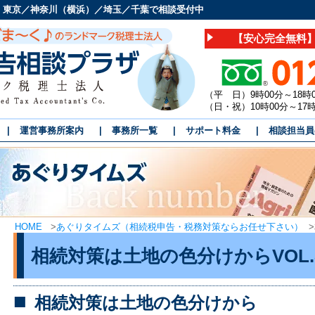
 東京／神奈川（横浜）／埼玉／千葉で相談受付中
【安心完全無料】
（平 日）9時00分～18時
（日・祝）10時00分～1
運営事務所案内
事務所一覧
サポート料金
相談担当員
HOME
>
あぐりタイムズ（相続税申告・税務対策ならお任せ下さい）
>
相続対策は土地の色分けからVOL.
相続対策は土地の色分けから