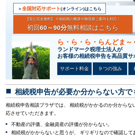
全国対応サポート
(オンライン)はこちら
【安心完全無料】 ※相続税の概算や御見積ご案内も対応！
初回
60～90分
無料相談はこちら
ら・ら・ら・らんどま～
ランドマーク税理士法人が
お客様の相続税申告を高品質サ
サポート料金
９つの強み
相続税申告が必要か分からない方で
相続税申告相談プラザでは、 相続税がかかるのか分からな
応させていただきます。
不動産の評価、金融資産の評価が分からない。
相続税がかからないと思うが、 ギリギリなので確認して