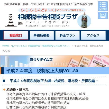
相続税の申告・節税・対策は税理士に 東京/神奈川/埼玉/千葉で相談受付中
相談窓口
事務所概要
料金プラン
アクセス
HOME
>
あぐりタイムズ（相続税申告・税務対策ならお任せ下さい）
>
平成２４年度 税制改正大綱
VOL.80
平成２４年度 税制改正大綱VOL.80
平成２４年度税制改正大綱～相続税、贈与税・所得税編～
相続税・贈与税
住宅取得等資金の贈与における非課税措置の拡充・延長
住宅取得等資金の贈与に係わる相続時精算課税制度の延長
農地等の贈与税の納税猶予の適用範囲の拡大
山林に係わる相続税の納税猶予制度の創設