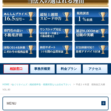
相談窓口
事務所概要
料金プラン
アクセス
HOME
>
あぐりタイムズ（相続税申告・税務対策ならお任せ下さい）
>
平成２４年度 税制改正大綱
VOL.80
MENU