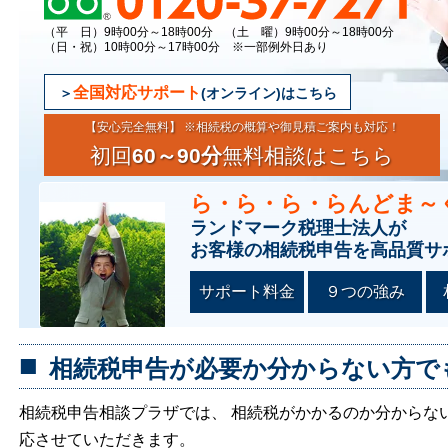
（平 日）9時00分～18時00分 （土 曜）9時00分～18時00分
（日・祝）10時00分～17時00分 ※一部例外日あり
全国対応サポート
(オンライン)はこちら
【安心完全無料】 ※相続税の概算や御見積ご案内も対応！
初回
60～90分
無料相談はこちら
ら・ら・ら・らんどま～
ランドマーク税理士法人が
お客様の相続税申告を高品質サ
サポート料金
９つの強み
相続税申告が必要か分からない方で
相続税申告相談プラザでは、 相続税がかかるのか分からな
応させていただきます。