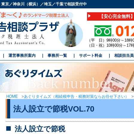
 東京／神奈川（横浜）／埼玉／千葉で相談受付中
【安心完全無料】
（平 日）9時00分～18時
（日・祝）10時00分～1
運営事務所案内
事務所一覧
サポート料金
相談担当員
HOME
>
あぐりタイムズ（相続税申告・税務対策ならお任せ下さい）
>
法人設立で節税VOL.70
法人設立で節税