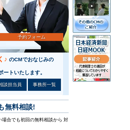
予約フォーム
く♪
のCMでおなじみの
ポートいたします。
相談担当員
事務所一覧
も無料相談!
い場合でも初回の無料相談から 対