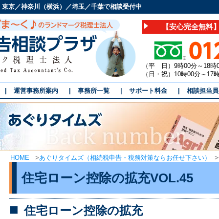
 東京／神奈川（横浜）／埼玉／千葉で相談受付中
【安心完全無料】
（平 日）9時00分～18時
（日・祝）10時00分～1
運営事務所案内
事務所一覧
サポート料金
相談担当員
HOME
>
あぐりタイムズ（相続税申告・税務対策ならお任せ下さい）
>
住宅ローン控除の拡充VOL.45
住宅ローン控除の拡充