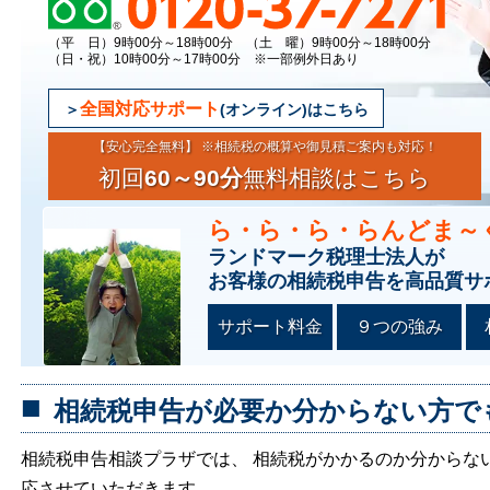
（平 日）9時00分～18時00分 （土 曜）9時00分～18時00分
（日・祝）10時00分～17時00分 ※一部例外日あり
全国対応サポート
(オンライン)はこちら
【安心完全無料】 ※相続税の概算や御見積ご案内も対応！
初回
60～90分
無料相談はこちら
ら・ら・ら・らんどま～
ランドマーク税理士法人が
お客様の相続税申告を高品質サ
サポート料金
９つの強み
相続税申告が必要か分からない方で
相続税申告相談プラザでは、 相続税がかかるのか分からな
応させていただきます。