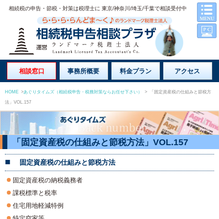
相続税の申告・節税・対策は税理士に 東京/神奈川/埼玉/千葉で相談受付中
相談窓口
事務所概要
料金プラン
アクセス
HOME
>
あぐりタイムズ（相続税申告・税務対策ならお任せ下さい）
>
「固定資産税の仕組みと節税方
法」VOL.157
「固定資産税の仕組みと節税方法」VOL.157
固定資産税の仕組みと節税方法
固定資産税の納税義務者
課税標準と税率
住宅用地軽減特例
特定空家等