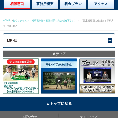
相談窓口
事務所概要
料金プラン
アクセス
HOME
>
あぐりタイムズ（相続税申告・税務対策ならお任せ下さい）
>
「固定資産税の仕組みと節税方
法」VOL.157
MENU
メディア
▲トップに戻る
お問い合せ
サイトマップ