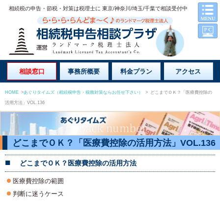
相続税の申告・節税・対策は税理士に 東京/神奈川/埼玉/千葉で相談受付中
相談窓口
事務所概要
料金プラン
アクセス
HOME
>
あぐりタイムズ（相続税申告・税務対策ならお任せ下さい）
>
どこまでＯＫ？「医療費控除の
活用方法」VOL.136
どこまでＯＫ？「医療費控除の活用方法」VOL.136
どこまでＯＫ？医療費控除の活用方法
医療費控除の範囲
判断に迷うケース