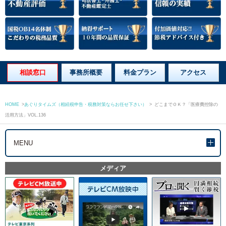
相談窓口
事務所概要
料金プラン
アクセス
HOME
>
あぐりタイムズ（相続税申告・税務対策ならお任せ下さい）
>
どこまでＯＫ？「医療費控除の
活用方法」VOL.136
MENU
メディア