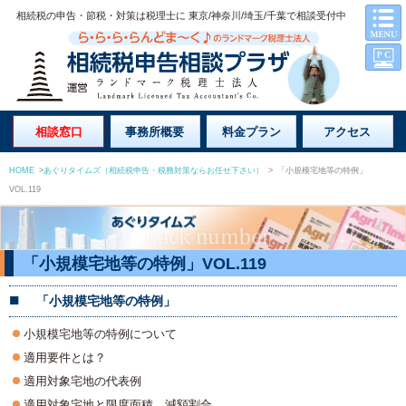
相続税の申告・節税・対策は税理士に 東京/神奈川/埼玉/千葉で相談受付中
相談窓口
事務所概要
料金プラン
アクセス
HOME
>
あぐりタイムズ（相続税申告・税務対策ならお任せ下さい）
>
「小規模宅地等の特例」
VOL.119
「小規模宅地等の特例」VOL.119
「小規模宅地等の特例」
小規模宅地等の特例について
適用要件とは？
適用対象宅地の代表例
適用対象宅地と限度面積、減額割合