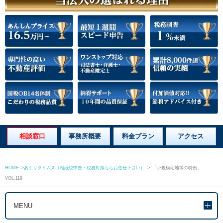
相談窓口
事務所概要
料金プラン
アクセス
HOME
>
あぐりタイムズ（相続税申告・税務対策ならお任せ下さい）
>
「小規模宅地等の特例」
VOL.119
MENU