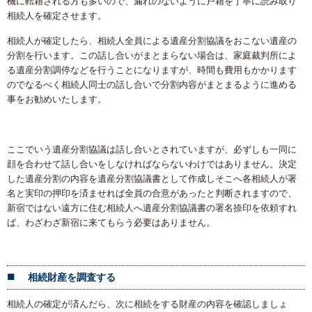
機に転籍される方も多いので、漏れのないように戸籍を丁寧に読み取り
相続人を確定させます。
相続人が確定したら、相続人全員による遺産分割協議をおこない遺産の
分割を行います。この話し合いがまとまらない場合は、家庭裁判所によ
る遺産分割調停などを行うことになりますが、時間も費用もかかります
のでなるべく相続人同士の話し合いで分割内容がまとまるように進める
事をお勧めいたします。
ここでいう遺産分割協議は話し合いとされていますが、必ずしも一同に
顔を合わせて話し合いをしなければならないわけではありません。決定
した遺産分割の内容を遺産分割協議書として作成しそこへ各相続人が署
名と実印の押印を済ませれば全員の合意があったと判断されますので、
新宿ではない遠方に住む相続人へ遺産分割協議書の署名捺印を依頼すれ
ば、わざわざ新宿に来てもらう必要はありません。
相続財産を調査する
相続人の確定が済んだら、次に相続をする財産の内容を確認しましょ