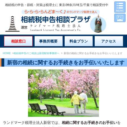
相続税の申告・節税・対策は税理士に 東京/神奈川/埼玉/千葉で相談受付中
相談窓口
事務所概要
料金プラン
アクセス
HOME
>
相続税申告のご相談は新宿駅前事務所へ
>
新宿の相続に関するお手続きをお手伝いいたします
新宿の相続に関するお手続きをお手伝いいたします
ランドマーク税理士法人新宿では、
相続に関するお手続きのお手伝い
を