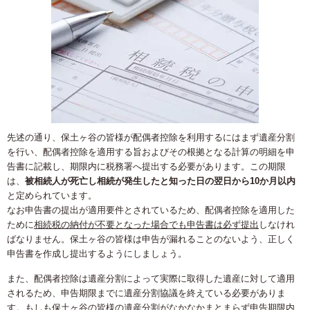
先述の通り、保土ヶ谷の皆様が配偶者控除を利用するにはまず遺産分割
を行い、配偶者控除を適用する旨およびその根拠となる計算の明細を申
告書に記載し、期限内に税務署へ提出する必要があります。この期限
は、
被相続人が死亡し相続が発生したと知った日の翌日から10か月以内
と定められています。
なお申告書の提出が適用要件とされているため、配偶者控除を適用した
ために
相続税の納付が不要となった場合でも申告書は必ず提出
しなけれ
ばなりません。保土ヶ谷の皆様は申告が漏れることのないよう、正しく
申告書を作成し提出するようにしましょう。
また、配偶者控除は遺産分割によって実際に取得した遺産に対して適用
されるため、申告期限までに遺産分割協議を終えている必要がありま
す。もしも保土ヶ谷の皆様の遺産分割がなかなかまとまらず申告期限内