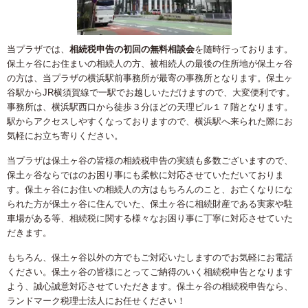
当プラザでは、
相続税申告の初回の無料相談会
を随時行っております。
保土ヶ谷にお住まいの相続人の方、被相続人の最後の住所地が保土ヶ谷
の方は、当プラザの横浜駅前事務所が最寄の事務所となります。保土ヶ
谷駅からJR横須賀線で一駅でお越しいただけますので、大変便利です。
事務所は、横浜駅西口から徒歩３分ほどの天理ビル１７階となります。
駅からアクセスしやすくなっておりますので、横浜駅へ来られた際にお
気軽にお立ち寄りください。
当プラザは保土ヶ谷の皆様の相続税申告の実績も多数ございますので、
保土ヶ谷ならではのお困り事にも柔軟に対応させていただいておりま
す。保土ヶ谷にお住いの相続人の方はもちろんのこと、お亡くなりにな
られた方が保土ヶ谷に住んでいた、保土ヶ谷に相続財産である実家や駐
車場がある等、相続税に関する様々なお困り事に丁寧に対応させていた
だきます。
もちろん、保土ヶ谷以外の方でもご対応いたしますのでお気軽にお電話
ください。保土ヶ谷の皆様にとってご納得のいく相続税申告となります
よう、誠心誠意対応させていただきます。保土ヶ谷の相続税申告なら、
ランドマーク税理士法人にお任せください！