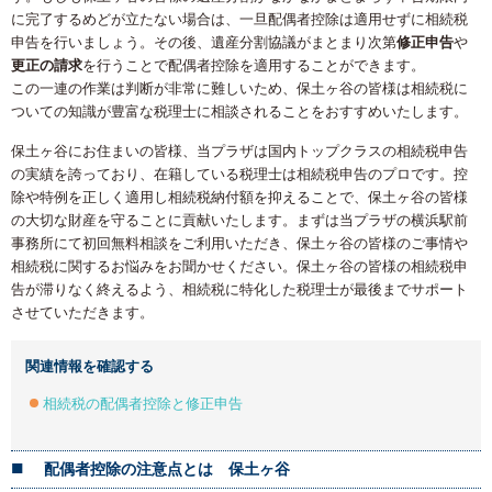
に完了するめどが立たない場合は、一旦配偶者控除は適用せずに相続税
申告を行いましょう。その後、遺産分割協議がまとまり次第
修正申告
や
更正の請求
を行うことで配偶者控除を適用することができます。
この一連の作業は判断が非常に難しいため、保土ヶ谷の皆様は相続税に
ついての知識が豊富な税理士に相談されることをおすすめいたします。
保土ヶ谷にお住まいの皆様、当プラザは国内トップクラスの相続税申告
の実績を誇っており、在籍している税理士は相続税申告のプロです。控
除や特例を正しく適用し相続税納付額を抑えることで、保土ヶ谷の皆様
の大切な財産を守ることに貢献いたします。まずは当プラザの横浜駅前
事務所にて初回無料相談をご利用いただき、保土ヶ谷の皆様のご事情や
相続税に関するお悩みをお聞かせください。保土ヶ谷の皆様の相続税申
告が滞りなく終えるよう、相続税に特化した税理士が最後までサポート
させていただきます。
関連情報を確認する
相続税の配偶者控除と修正申告
配偶者控除の注意点とは 保土ヶ谷