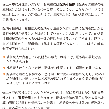
保土ヶ谷にお住まいの皆様、相続税には
配偶者控除
（配偶者の税額の軽
減制度）が設けられているのをご存じでしょうか。こちらのページでは
保土谷にお住まいの皆様に向けて、相続税における配偶者控除について
ご説明いたします。
配偶者控除は、被相続人の配偶者が遺産を取得した際に配偶者にかかる
負担を軽減させることを目的としています。この制度によって、
配偶者
は相続税額の全額あるいは一部の控除
を受けることができます。以下に
挙げる理由から、配偶者には配慮する必要があるとしてこのような軽減
制度が設けられました。
被相続人の所有していた財産の形成・維持には、配偶者の貢献があっ
たと考えられる
被相続人が亡くなった後、配偶者の生活に対して保障が必要である
配偶者が遺産を取得することは同一世代間の財産移転であり、次の相
続が発生した際にさらに相続税が課されてしまうと配偶者の税負担が
大きくなりすぎると考えられる
保土ヶ谷の皆様にご注意いただきたいのは、配偶者控除を受ける前提条
件として、
遺産分割
を終えたうえで、配偶者控除の適用を受ける旨と計
算の明細を記載した相続税の申告書を、
相続税の申告期限内に税務署へ
提出する必要がある
という点です。