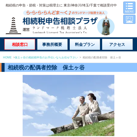
相続税の申告・節税・対策は税理士に 東京/神奈川/埼玉/千葉で相談受付中
相談窓口
事務所概要
料金プラン
アクセス
HOME
>
保土ヶ谷の相続税申告のお手伝いならお任せ下さい
>
相続税の配偶者控除 保土ヶ谷
相続税の配偶者控除 保土ヶ谷