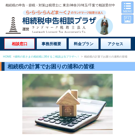
相続税の申告・節税・対策は税理士に 東京/神奈川/埼玉/千葉で相談受付中
相談窓口
事務所概要
料金プラン
アクセス
HOME
>
浦和の皆さまの相続税に関するご相談は当プラザへ！
>
相続税の計算でお困りの浦和の皆様
相続税の計算でお困りの浦和の皆様