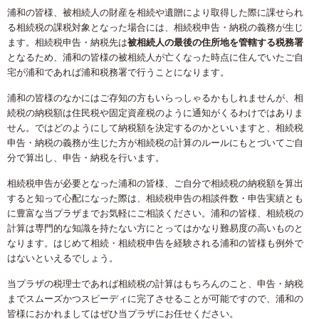
浦和の皆様、被相続人の財産を相続や遺贈により取得した際に課せられ
る相続税の課税対象となった場合には、相続税申告・納税の義務が生じ
ます。相続税申告・納税先は
被相続人の最後の住所地を管轄する税務署
となるため、浦和の皆様の被相続人が亡くなった時点に住んでいたご自
宅が浦和であれば浦和税務署で行うことになります。
浦和の皆様のなかにはご存知の方もいらっしゃるかもしれませんが、相
続税の納税額は住民税や固定資産税のように通知がくるわけではありま
せん。ではどのようにして納税額を決定するのかといいますと、相続税
申告・納税の義務が生じた方が相続税の計算のルールにもとづいてご自
分で算出し、申告・納税を行います。
相続税申告が必要となった浦和の皆様、ご自分で相続税の納税額を算出
すると知って心配になった際は、相続税申告の相談件数・申告実績とも
に豊富な当プラザまでお気軽にご相談ください。浦和の皆様、相続税の
計算は専門的な知識を持たない方にとってはかなり難易度の高いものと
なります。はじめて相続・相続税申告を経験される浦和の皆様も例外で
はないといえるでしょう。
当プラザの税理士であれば相続税の計算はもちろんのこと、申告・納税
までスムーズかつスピーディに完了させることが可能ですので、浦和の
皆様におかれましてはぜひ当プラザにお任せください。