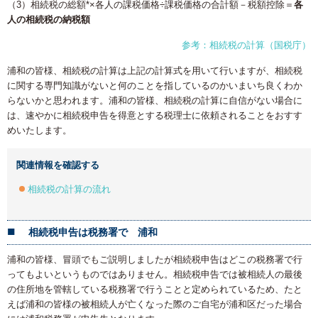
（3）相続税の総額*×各人の課税価格÷課税価格の合計額－税額控除＝
各
人の相続税の納税額
参考：相続税の計算（国税庁）
浦和の皆様、相続税の計算は上記の計算式を用いて行いますが、相続税
に関する専門知識がないと何のことを指しているのかいまいち良くわか
らないかと思われます。浦和の皆様、相続税の計算に自信がない場合に
は、速やかに相続税申告を得意とする税理士に依頼されることをおすす
めいたします。
関連情報を確認する
相続税の計算の流れ
相続税申告は税務署で 浦和
浦和の皆様、冒頭でもご説明しましたが相続税申告はどこの税務署で行
ってもよいというものではありません。相続税申告では被相続人の最後
の住所地を管轄している税務署で行うことと定められているため、たと
えば浦和の皆様の被相続人が亡くなった際のご自宅が浦和区だった場合