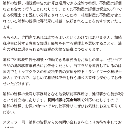
浦和の皆様、相続税申告の計算は適用できる控除や特例、不動産の評価
なども含めて行うことになります。とくに不動産の評価は税金のプロで
ある税理士でも難しい分野とされているため、相続財産に不動産が含ま
れている浦和の皆様は専門家に相談・依頼されることをおすすめいたし
ます。
もちろん、専門家であれば誰でもよいというわけではありません。相続
税申告に関する豊富な知識と経験を有する税理士を選択することが、浦
和の皆様に課せられる相続税の大幅な節税につながります。
浦和で相続税申告を相談・依頼できる事務所をお探しの際は、ぜひ当プ
ラザの池袋駅前事務所にお任せください。当プラザを運営しているのは
国内でもトップクラスの相続税申告の実績を誇る「ランドマーク税理士
法人」ですので、はじめて相続税申告を行う浦和の皆様も安心してお任
せいただけます。
浦和の皆様の最寄り事務所となる池袋駅前事務所は、池袋駅から徒歩3分
という好立地にあります。
初回相談は完全無料
で対応いたしますので、
浦和の皆様、お買い物ついでやお仕事帰りにぜひお気軽にお立ち寄りく
ださい。
スタッフ一同、浦和の皆様からのお問い合わせを心よりお待ち申してお