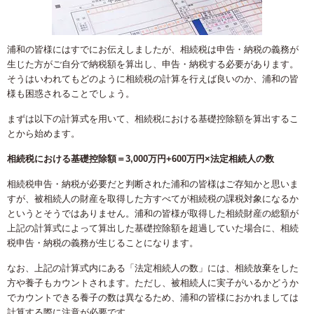
浦和の皆様にはすでにお伝えしましたが、相続税は申告・納税の義務が
生じた方がご自分で納税額を算出し、申告・納税する必要があります。
そうはいわれてもどのように相続税の計算を行えば良いのか、浦和の皆
様も困惑されることでしょう。
まずは以下の計算式を用いて、相続税における基礎控除額を算出するこ
とから始めます。
相続税における基礎控除額＝3,000万円+600万円×法定相続人の数
相続税申告・納税が必要だと判断された浦和の皆様はご存知かと思いま
すが、被相続人の財産を取得した方すべてが相続税の課税対象になるか
というとそうではありません。浦和の皆様が取得した相続財産の総額が
上記の計算式によって算出した基礎控除額を超過していた場合に、相続
税申告・納税の義務が生じることになります。
なお、上記の計算式内にある「法定相続人の数」には、相続放棄をした
方や養子もカウントされます。ただし、被相続人に実子がいるかどうか
でカウントできる養子の数は異なるため、浦和の皆様におかれましては
計算する際に注意が必要です。