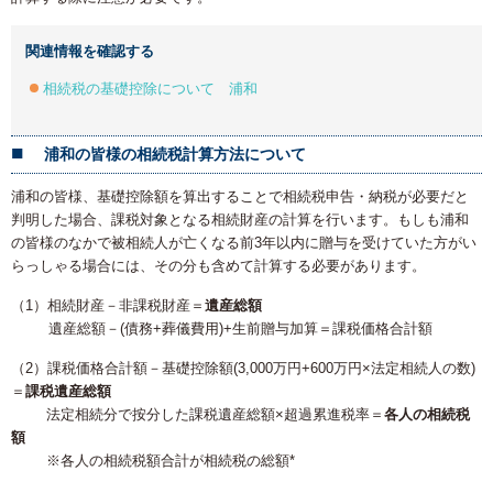
関連情報を確認する
相続税の基礎控除について 浦和
浦和の皆様の相続税計算方法について
浦和の皆様、基礎控除額を算出することで相続税申告・納税が必要だと
判明した場合、課税対象となる相続財産の計算を行います。もしも浦和
の皆様のなかで被相続人が亡くなる前3年以内に贈与を受けていた方がい
らっしゃる場合には、その分も含めて計算する必要があります。
（1）相続財産－非課税財産＝
遺産総額
遺産総額－(債務+葬儀費用)+生前贈与加算＝課税価格合計額
（2）課税価格合計額－基礎控除額(3,000万円+600万円×法定相続人の数)
＝
課税遺産総額
法定相続分で按分した課税遺産総額×超過累進税率＝
各人の相続税
額
※各人の相続税額合計が相続税の総額*