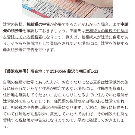
辻堂の皆様、
相続税の申告
が必要であることがわかった場合、まず
申請
先の税務署
を確認しておきましょう。申請先は
被相続人の最後の住所地
を管轄している税務署
になります。例えば、被相続人が辻堂に自宅があ
り、そちらを住所地として登録をされていた場合には、辻堂を管轄する
藤沢税務署に申告を行います。
【藤沢税務署】所在地：〒251-8566 藤沢市朝日町1-11
自宅の住所が辻堂であった方が、お亡くなりになる直前は辻堂以外の施
設に移られていたなど住所が確定できない場合には、住民票を取得し、
住所地を確認してください。お亡くなりになるまでに住んでいた場所が
辻堂以外であったとしても、住民票の住所地が自宅のある辻堂であれ
ば、相続税の申告先は藤沢税務署になります。反対に、施設に転居をし
ていて住所地が辻堂以外に変更していたのであれば、その施設の住所を
管轄する税務署が申告先になりますので、早めに確認しておきましょ
う。