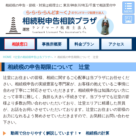
相続税の申告・節税・対策は税理士に 東京/神奈川/埼玉/千葉で相談受付中
相談窓口
事務所概要
料金プラン
アクセス
HOME
>
辻堂の相続税申告は当プラザへ
>
相続税の申告期限について 辻堂
相続税の申告期限について 辻堂
辻堂にお住まいの皆様、相続に関するご心配事は当プラザにお任せくだ
さい。相続税申告の実績豊富な専門家が、お客様の抱えているご事情に
合わせ丁寧にご対応させていただきます。相続税申告は知識のない方に
とって非常に難しく、負担も大きい手続きです。当プラザでも辻堂の皆
様より多数お問い合わせいただいており、辻堂エリアに精通した所員
が、お話をお伺いさせていただいております。辻堂にお住まいの皆様の
お力になれるよう努めさせていただきますので、お気軽にお問い合わせ
下さい。
動画で分かりやすく解説しています！▼ 相続税の計算