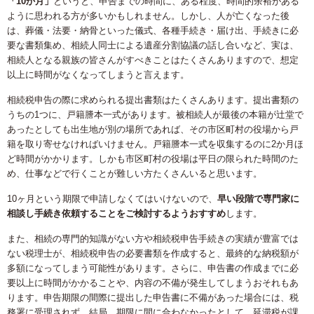
「10か月」
というと、申告までの時間に、ある程度、時間的余裕がある
ように思われる方が多いかもしれません。しかし、人が亡くなった後
は、葬儀・法要・納骨といった儀式、各種手続き・届け出、手続きに必
要な書類集め、相続人同士による遺産分割協議の話し合いなど、実は、
相続人となる親族の皆さんがすべきことはたくさんありますので、想定
以上に時間がなくなってしまうと言えます。
相続税申告の際に求められる提出書類はたくさんあります。提出書類の
うちの1つに、戸籍謄本一式があります。被相続人が最後の本籍が辻堂で
あったとしても出生地が別の場所であれば、その市区町村の役場から戸
籍を取り寄せなければいけません。戸籍謄本一式を収集するのに2か月ほ
ど時間がかかります。しかも市区町村の役場は平日の限られた時間のた
め、仕事などで行くことが難しい方たくさんいると思います。
10ヶ月という期限で申請しなくてはいけないので、
早い段階で専門家に
相談し手続き依頼することをご検討するようおすすめ
します。
また、相続の専門的知識がない方や相続税申告手続きの実績が豊富では
ない税理士が、相続税申告の必要書類を作成すると、最終的な納税額が
多額になってしまう可能性があります。さらに、申告書の作成までに必
要以上に時間がかかることや、内容の不備が発生してしまうおそれもあ
ります。申告期限の間際に提出した申告書に不備があった場合には、税
務署に受理されず、結局、期限に間に合わなかったとして、延滞税が課