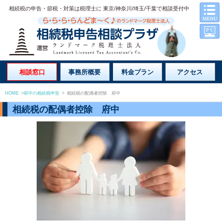
相続税の申告・節税・対策は税理士に 東京/神奈川/埼玉/千葉で相談受付中
相談窓口
事務所概要
料金プラン
アクセス
HOME
>
府中の相続税申告
>
相続税の配偶者控除 府中
相続税の配偶者控除 府中