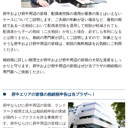
府中および府中周辺の皆様、配偶者控除の適用が最善の策とはいえない
ケースについてご説明します。ご夫婦の年齢が近い場合など、最初の相
続である
一次相続において配偶者控除を適用して税額が軽減されても、
配偶者から子への相続（二次相続）が生じた場合、必ずしも有利になる
とは限りません。
相続の専門家が詳しくご説明しますので、対象となり
そうな府中および府中周辺の皆様は、初回の無料相談をお気軽にご利用
ください。
相続税に詳しい税理士が府中および府中周辺の皆様の大切な資産をしっ
かりと守ります。府中および府中周辺の皆様はぜひ当プラザの相続税の
専門家へご依頼ください。
府中エリアの皆様の相続税申告は当プラザへ！
府中ならびに府中周辺の皆様、ランド
マーク税理士法人は相続税申告の実績
が国内トップクラスを誇る事務所で
す。府中ならびに府中周辺の皆様には