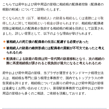
こちらでは府中および府中周辺の皆様に相続税の配偶者控除（配偶者の
税額の軽減）についてご説明いたします。
亡くなられた方（以下、被相続人）の財産を相続もしくは遺贈により取
得した人に対して相続税という税金が課せられますが、
相続税の配偶者
控除は被相続人の配偶者が負担する相続税の軽減を目的として設置され
ました。詳しい背景として、以下のような理由が挙げられます。
被相続人の死亡後の配偶者の生活に配慮する必要があった
被相続人の財産の維持形成には配偶者の貢献が不可欠であったと考え
られるため
配偶者による財産の取得は同一世代間の財産移転となり、次の相続の
際に再度相続税が課されると税負担が過大になると考えられるため
府中および府中周辺の皆様、当プラザが運営するランドマーク税理士法
人は、相続税を専門に扱う税理士事務所で、国内でもトップクラスの申
告実績を誇ります。相続税についてお困りの府中および府中周辺の皆様
は遠慮なくお問い合わせください。新宿駅前事務所では府中および府中
周辺の皆様から多くのご相談、ご依頼を頂戴しております。