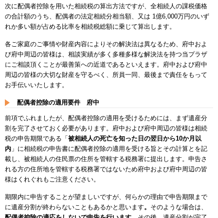
次に配偶者控除を用いた相続税の算出方法ですが、
全相続人の課税価格
の合計額のうち、配偶者の法定相続分相当額、又は 1億6,000万円のいず
れか多い額が占める比率を相続税総額に乗じて算出します。
各ご家庭のご事情や財産内容によりその解決法は異なるため、府中およ
び府中周辺の皆様は、相談実績が多く多種多様な解決法を持つ当プラザ
にご相談頂くことが最善策への近道であるといえます。府中および府中
周辺の皆様の大切な財産を守るべく、所員一同、最後まで責任をもって
お手伝いいたします
。
配偶者控除の
適用要件 府中
前項でふれましたが、配偶者控除の適用を受けるためには、まず遺産分
割を完了させておく必要があります。府中および府中周辺の皆様は相続
税の申告期限である「
被相続人の死亡を知った日の翌日から10か月以
内
」に相続税の申告書に配偶者控除の適用を受ける旨とその計算とを記
載し、被相続人の住民票の住所を管轄する税務署に提出します。申告さ
れる方の住所地を管轄する税務署ではないため府中および府中周辺の皆
様はくれぐれもご注意ください。
期限内に申告することが望ましいですが、何らかの理由で申告期限まで
に遺産分割が終わらないこともあるかと思います
。
そのような場合は、
配偶者控除の適応をしないで申告を行います
。その後、遺産分割が完了