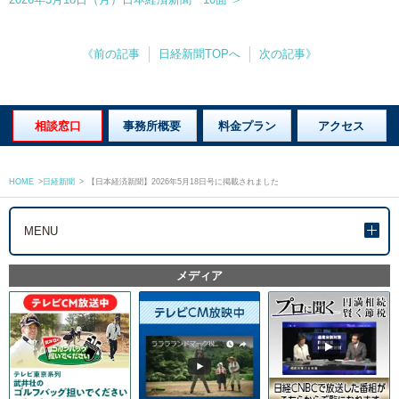
《前の記事
日経新聞TOPへ
次の記事》
相談窓口
事務所概要
料金プラン
アクセス
HOME
>
日経新聞
>
【日本経済新聞】2026年5月18日号に掲載されました
MENU
メディア