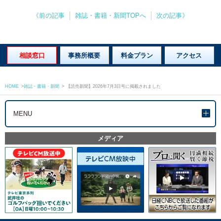
《前の記事
雑誌・書籍・新聞TOPへ
次の記事》
相談窓口
事務所概要
料金プラン
アクセス
HOME
>
雑誌・書籍・新聞
>
【読売新聞】2026年7月3日号に掲載されました
MENU
メディア