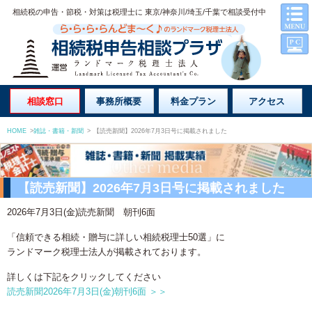
相続税の申告・節税・対策は税理士に 東京/神奈川/埼玉/千葉で相談受付中
相談窓口
事務所概要
料金プラン
アクセス
HOME
>
雑誌・書籍・新聞
>
【読売新聞】2026年7月3日号に掲載されました
【読売新聞】2026年7月3日号に掲載されました
2026年7月3日(金)読売新聞 朝刊6面
「信頼できる相続・贈与に詳しい相続税理士50選」に
ランドマーク税理士法人が掲載されております。
詳しくは下記をクリックしてください
読売新聞2026年7月3日(金)朝刊6面 ＞＞