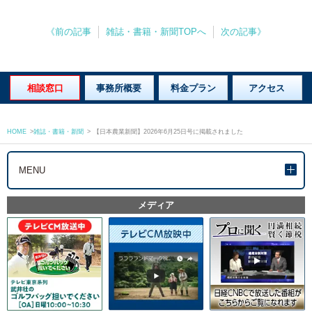
《前の記事
雑誌・書籍・新聞TOPへ
次の記事》
相談窓口
事務所概要
料金プラン
アクセス
HOME
>
雑誌・書籍・新聞
>
【日本農業新聞】2026年6月25日号に掲載されました
MENU
メディア