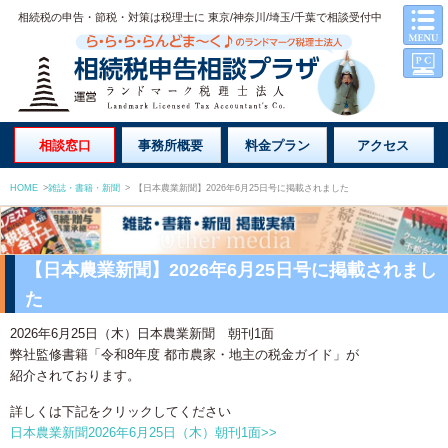
相続税の申告・節税・対策は税理士に 東京/神奈川/埼玉/千葉で相談受付中
相談窓口
事務所概要
料金プラン
アクセス
HOME
>
雑誌・書籍・新聞
>
【日本農業新聞】2026年6月25日号に掲載されました
【日本農業新聞】2026年6月25日号に掲載されまし
た
2026年6月25日（木）日本農業新聞 朝刊1面
弊社監修書籍「令和8年度 都市農家・地主の税金ガイド」が
紹介されております。
詳しくは下記をクリックしてください
日本農業新聞2026年6月25日（木）朝刊1面>>